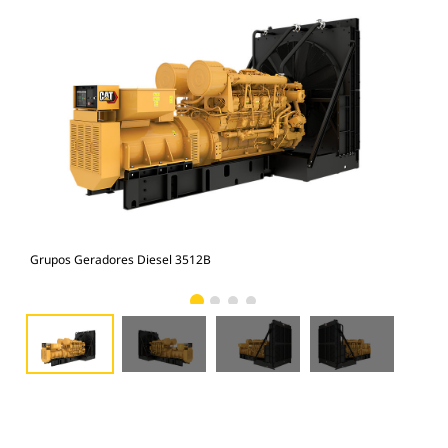
Grupos Geradores Diesel 3512B
Gru