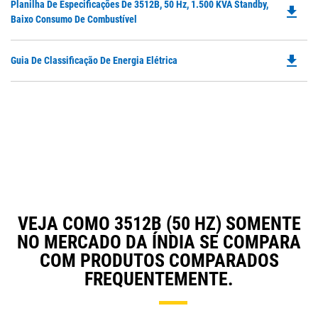
Do
Planilha De Especificações De 3512B, 50 Hz, 1.500 KVA Standby,
file_download
P
Baixo Consumo De Combustível
O
in
file_download
Do
Guia De Classificação De Energia Elétrica
a
P
N
O
Ta
in
a
N
Ta
VEJA COMO 3512B (50 HZ) SOMENTE
NO MERCADO DA ÍNDIA SE COMPARA
COM PRODUTOS COMPARADOS
FREQUENTEMENTE.