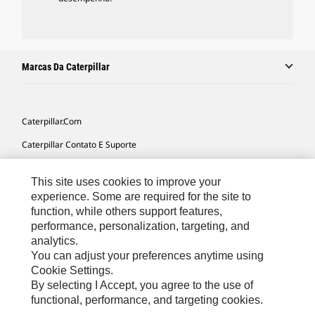
Marcas Da Caterpillar
Caterpillar.com
Caterpillar Contato E Suporte
Minhas Preferências De Marketing
This site uses cookies to improve your
Mapa Do Local
experience. Some are required for the site to
function, while others support features,
Cookie Settings
performance, personalization, targeting, and
Legal
analytics.
You can adjust your preferences anytime using
Privacidade
Cookie Settings.
By selecting I Accept, you agree to the use of
functional, performance, and targeting cookies.