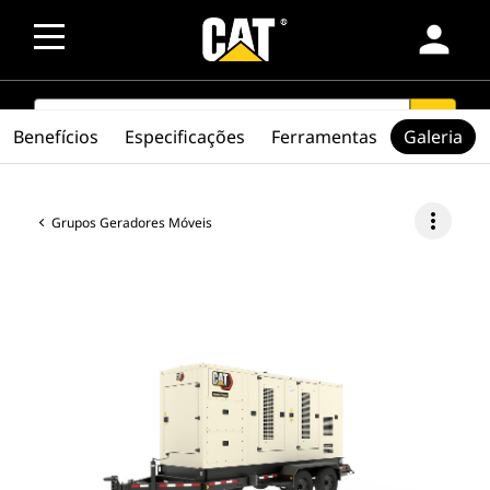
person
SEARCH
search
Benefícios
Especificações
Ferramentas
Galeria
more_vert
Grupos Geradores Móveis