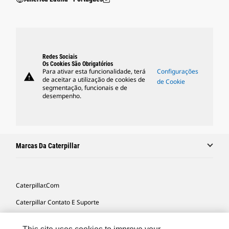
Redes Sociais
Os Cookies São Obrigatórios
Para ativar esta funcionalidade, terá
Configurações
warning
de aceitar a utilização de cookies de
de Cookie
segmentação, funcionais e de
desempenho.
Marcas Da Caterpillar
Caterpillar.com
Caterpillar Contato E Suporte
Minhas Preferências De Marketing