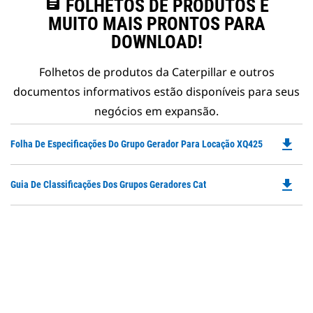
assignment
FOLHETOS DE PRODUTOS E
MUITO MAIS PRONTOS PARA
DOWNLOAD!
Folhetos de produtos da Caterpillar e outros
documentos informativos estão disponíveis para seus
negócios em expansão.
file_download
Do
Folha De Especificações Do Grupo Gerador Para Locação XQ425
P
O
file_download
Do
Guia De Classificações Dos Grupos Geradores Cat
in
P
a
O
N
in
Ta
a
N
Ta