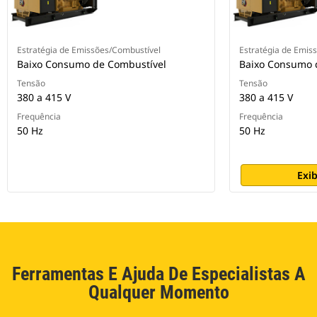
Estratégia de Emissões/Combustível
Estratégia de Emis
Baixo Consumo de Combustível
Baixo Consumo 
Tensão
Tensão
380 a 415 V
380 a 415 V
Frequência
Frequência
50 Hz
50 Hz
Exib
Ferramentas E Ajuda De Especialistas A
Qualquer Momento