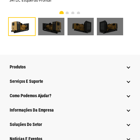
3412C Esquerdo Frontal
341
Produtos
Serviços E Suporte
Como Podemos Ajudar?
Informações Da Empresa
Soluções Do Setor
Notícias E Eventos