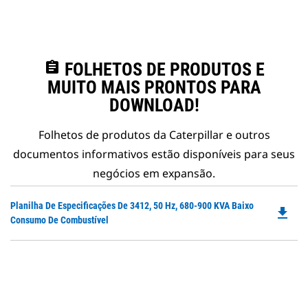
assignment
FOLHETOS DE PRODUTOS E
MUITO MAIS PRONTOS PARA
DOWNLOAD!
Folhetos de produtos da Caterpillar e outros
documentos informativos estão disponíveis para seus
negócios em expansão.
Do
Planilha De Especificações De 3412, 50 Hz, 680-900 KVA Baixo
file_download
P
Consumo De Combustível
O
in
a
N
Ta