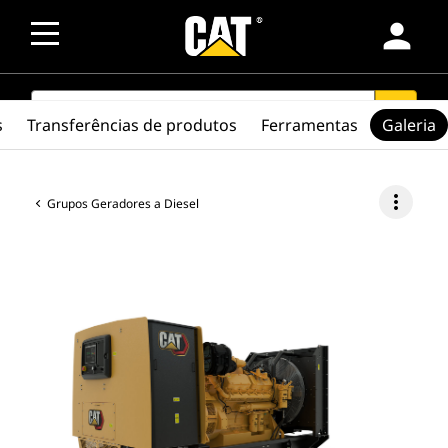
person
SEARCH
search
s
Transferências de produtos
Ferramentas
Galeria
more_vert
Grupos Geradores a Diesel