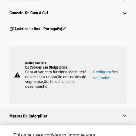
Conecte-Se Com A Cat
América Latina ‧ Português
Redes Sociais
Os Cookies São Obrigatórios
Para ativar esta funcionalidade, terá
Configurações
warning
de aceitar a utilização de cookies de
de Cookie
segmentação, funcionais e de
desempenho.
Marcas Da Caterpillar
This site uses cookies to improve your