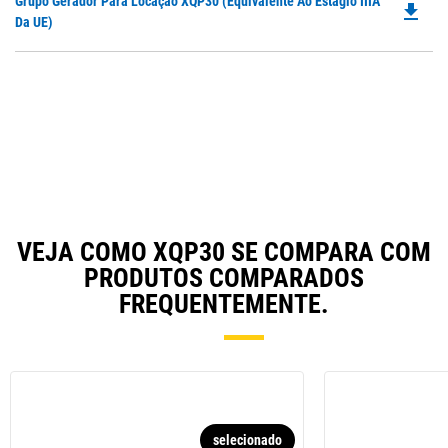
Do
Grupo Gerador Para Locação XQP30 (Equivalente Ao Estágio IIIA
in
file_download
Ta
P
Da UE)
a
O
N
in
Ta
a
N
Ta
VEJA COMO XQP30 SE COMPARA COM
PRODUTOS COMPARADOS
FREQUENTEMENTE.
selecionado