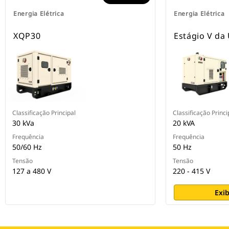
Energia Elétrica
Energia Elétrica
XQP30
Estágio V da
Classificação Principal
Classificação Princi
30 kVa
20 kVA
Frequência
Frequência
50/60 Hz
50 Hz
Tensão
Tensão
127 a 480 V
220 - 415 V
Exib