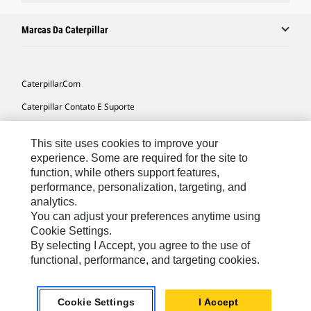
Marcas Da Caterpillar
Caterpillar.com
Caterpillar Contato E Suporte
Minhas Preferências De Marketing
This site uses cookies to improve your
Mapa Do Local
experience. Some are required for the site to
function, while others support features,
Cookie Settings
performance, personalization, targeting, and
Legal
analytics.
You can adjust your preferences anytime using
Privacidade
Cookie Settings.
By selecting I Accept, you agree to the use of
functional, performance, and targeting cookies.
South America -
© 2026 Caterpillar. Todos os direitos
Portuguese
reservados.
Cookie Settings
I Accept