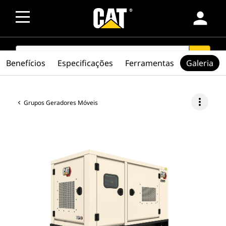
person
SEARCH
search
Benefícios
Especificações
Ferramentas
Galeria
more_vert
Grupos Geradores Móveis