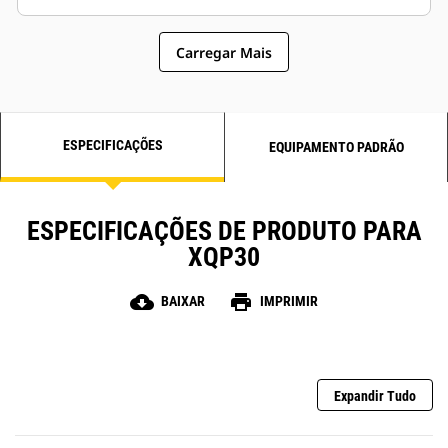
Carregar Mais
ESPECIFICAÇÕES
EQUIPAMENTO PADRÃO
ESPECIFICAÇÕES DE PRODUTO PARA
XQP30
cloud_download
print
BAIXAR
IMPRIMIR
Expandir Tudo