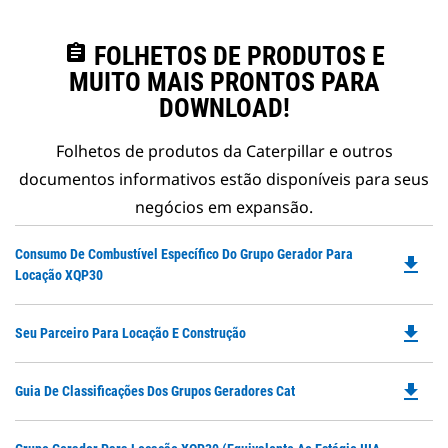
assignment
FOLHETOS DE PRODUTOS E
MUITO MAIS PRONTOS PARA
DOWNLOAD!
Folhetos de produtos da Caterpillar e outros
documentos informativos estão disponíveis para seus
negócios em expansão.
Do
Consumo De Combustível Específico Do Grupo Gerador Para
file_download
P
Locação XQP30
O
in
file_download
Do
Seu Parceiro Para Locação E Construção
a
P
N
O
Ta
file_download
Do
Guia De Classificações Dos Grupos Geradores Cat
in
P
a
O
N