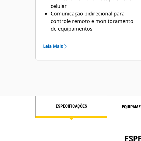
celular
Comunicação bidirecional para
controle remoto e monitoramento
de equipamentos
Atualizações e alertas de status em
tempo real, definidos pelo cliente e
Leia Mais
baseados em equipamentos
Interface de usuário flexível e
configurável pelo cliente
Gerenciamento de frota
Requer assinatura de dados
ESPECIFICAÇÕES
EQUIPAME
ESPE