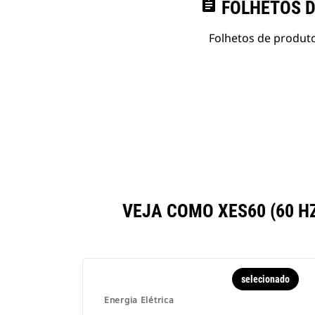
assignment
FOLHETOS D
Folhetos de produto
VEJA COMO XES60 (60 
selecionado
Energia Elétrica