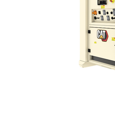
XES60 (60 Hz)
Ben
Alterar Modelo