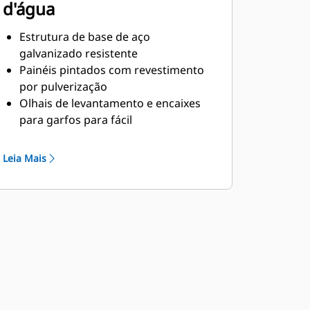
d'água
Estrutura de base de aço
galvanizado resistente
Painéis pintados com revestimento
por pulverização
Olhais de levantamento e encaixes
para garfos para fácil
manobrabilidade
Travas em todas as portas de acesso
Leia Mais
Acesso livre para serviços e
manutenção
Botão externo de parada de
emergência