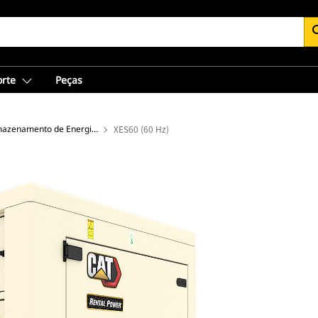
se
orte
Peças
Sistemas de Armazenamento de Energia em Baterias
XES60 (60 Hz)