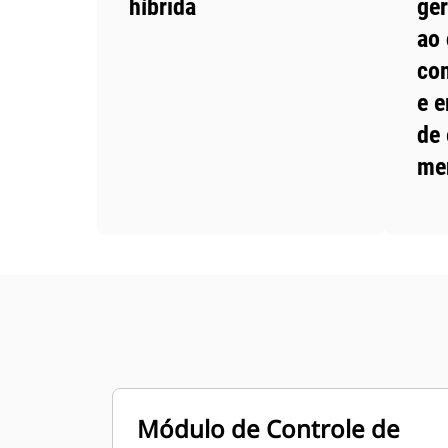
híbrida
ger
ao
com
e e
de 
me
Módulo de Controle de