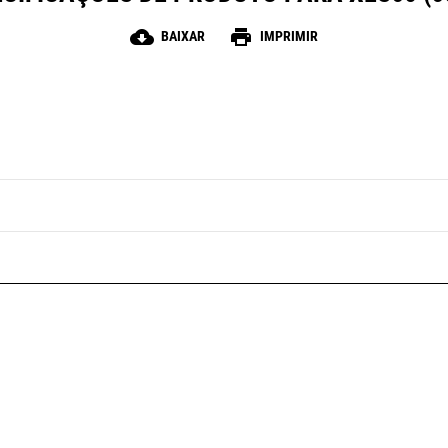
cloud_download
print
BAIXAR
IMPRIMIR