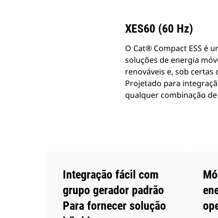
XES60 (60 Hz)
O Cat® Compact ESS é u
soluções de energia móvel
renováveis e, sob certas
Projetado para integraçã
qualquer combinação de d
Integração fácil com
Mód
grupo gerador padrão
ene
Para fornecer solução
op