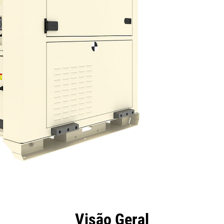
efícios
Especificações
Ferramentas
Galeria
Visão Geral