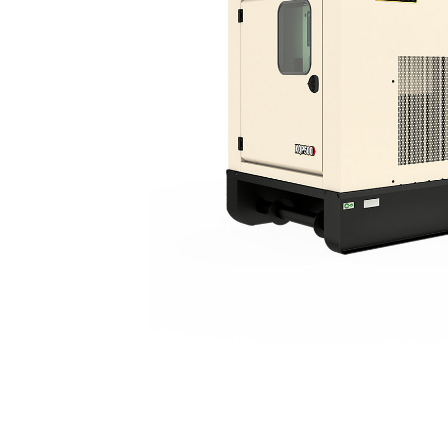
XQP500
Ben
Alterar Modelo