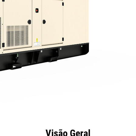
efícios
Especificações
Ferramentas
Galeria
Visão Geral