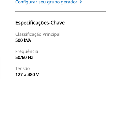
Configurar seu grupo gerador
Especificações-Chave
Classificação Principal
500 kVA
Frequência
50/60 Hz
Tensão
127 a 480 V
Encontrar Revendedor
Consulte O Preço