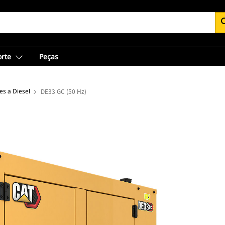
se
orte
Peças
s a Diesel
DE33 GC (50 Hz)