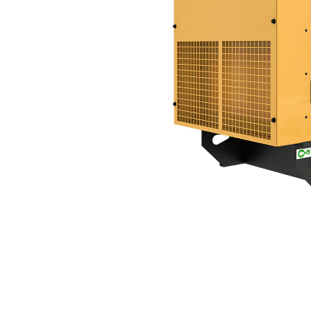
DE33 GC (50 Hz)
Ben
Alterar Modelo