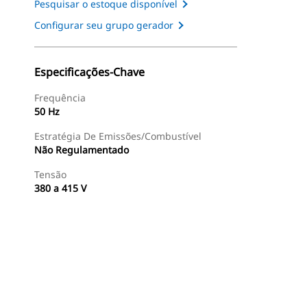
Pesquisar o estoque disponível
Configurar seu grupo gerador
Especificações-Chave
Frequência
50 Hz
Estratégia De Emissões/Combustível
Não Regulamentado
Tensão
380 a 415 V
ntas
Galeria
Encontrar Revendedor
Consulte O Preço