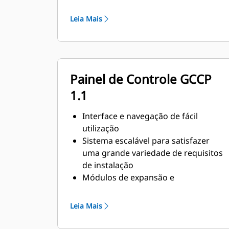
norma NFPA 110
Em conformidade com os requisitos
Leia Mais
de estado estável e resposta
transiente da norma ISO 8528-5
Painel de Controle GCCP
1.1
Interface e navegação de fácil
utilização
Sistema escalável para satisfazer
uma grande variedade de requisitos
de instalação
Módulos de expansão e
programação específica do local
para requisitos específicos do cliente
Leia Mais