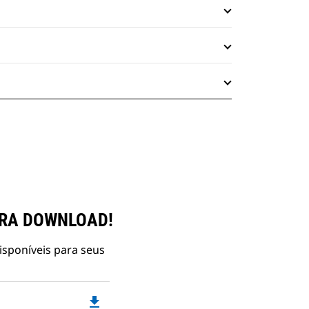
ARA DOWNLOAD!
isponíveis para seus
file_download
Downloadable