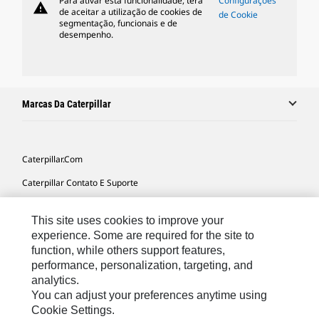
Para ativar esta funcionalidade, terá
Configurações
warning
de aceitar a utilização de cookies de
de Cookie
segmentação, funcionais e de
desempenho.
Marcas Da Caterpillar
Caterpillar.com
Caterpillar Contato E Suporte
Minhas Preferências De Marketing
This site uses cookies to improve your
Mapa Do Local
experience. Some are required for the site to
function, while others support features,
Cookie Settings
performance, personalization, targeting, and
Legal
analytics.
You can adjust your preferences anytime using
Privacidade
Cookie Settings.