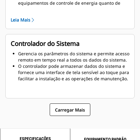
equipamentos de controle de energia quanto de
distribuição, com espaço para baterias adequadas
que armazenam a energia gerada para uso quando
Leia Mais
a rede e a energia solar são insuficientes ou não
estão disponíveis.
Controlador do Sistema
Gerencia os parâmetros do sistema e permite acesso
remoto em tempo real a todos os dados do sistema.
O controlador pode armazenar dados do sistema e
fornece uma interface de tela sensível ao toque para
facilitar a instalação e as operações de manutenção.
Carregar Mais
ESPECIFICAÇÕES
EQUIPAMENTO PADRÃO