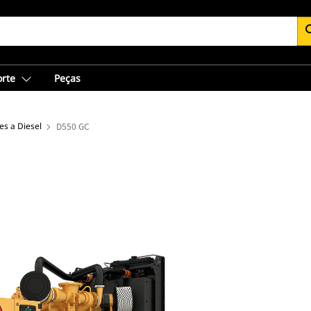
se
orte
Peças
s a Diesel
D550 GC