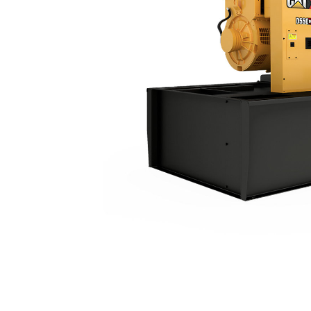
D550 GC
Ben
Alterar Modelo