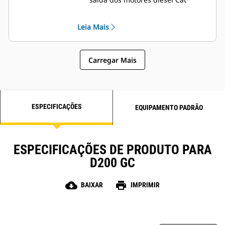
Isolamento Classe H robusto
Leia Mais
Carregar Mais
ESPECIFICAÇÕES
EQUIPAMENTO PADRÃO
ESPECIFICAÇÕES DE PRODUTO PARA
D200 GC
cloud_download
print
BAIXAR
IMPRIMIR