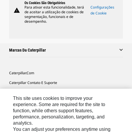
Os Cookies São Obrigatórios
Para ativar esta funcionalidade, terá
Configurações
warning
de aceitar a utilização de cookies de
de Cookie
segmentação, funcionais e de
desempenho.
Marcas Da Caterpillar
Caterpillar.com
Caterpillar Contato E Suporte
Minhas Preferências De Marketing
This site uses cookies to improve your
Mapa Do Local
experience. Some are required for the site to
function, while others support features,
Cookie Settings
performance, personalization, targeting, and
Legal
analytics.
You can adjust your preferences anytime using
Privacidade