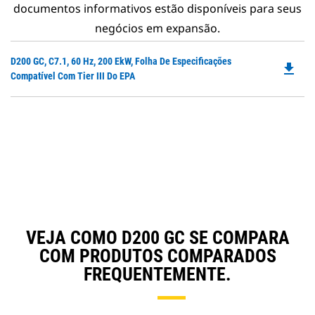
documentos informativos estão disponíveis para seus
negócios em expansão.
Do
D200 GC, C7.1, 60 Hz, 200 EkW, Folha De Especificações
file_download
P
Compatível Com Tier III Do EPA
O
in
a
N
Ta
VEJA COMO D200 GC SE COMPARA
COM PRODUTOS COMPARADOS
FREQUENTEMENTE.