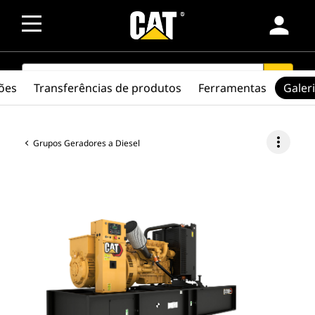
person
SEARCH
search
ções
Transferências de produtos
Ferramentas
Galer
more_vert
Grupos Geradores a Diesel