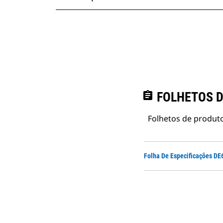
assignment
FOLHETOS D
Folhetos de produto
Folha De Especificações D