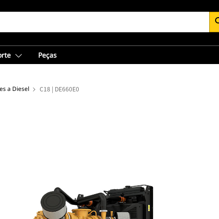
se
orte
Peças
s a Diesel
C18 | DE660E0