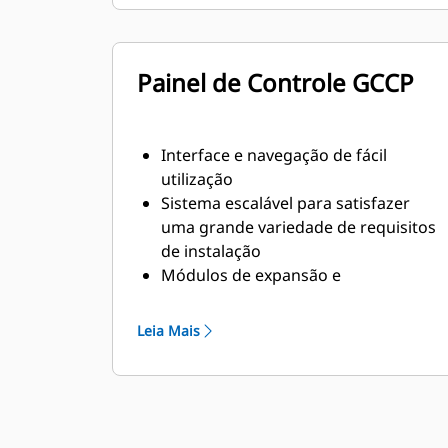
transiente da norma ISO 8528-5
Painel de Controle GCCP
Interface e navegação de fácil
utilização
Sistema escalável para satisfazer
uma grande variedade de requisitos
de instalação
Módulos de expansão e
programação específica do local
para requisitos específicos do cliente
Leia Mais