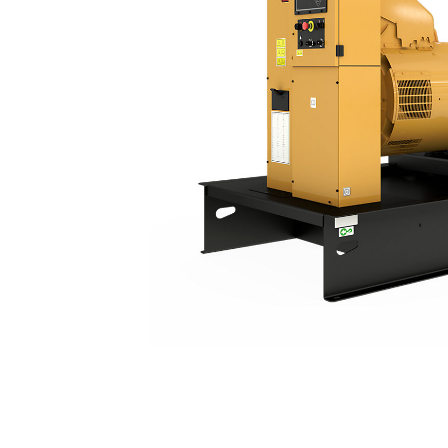
C18 | DE660E0
Ben
Alterar Modelo