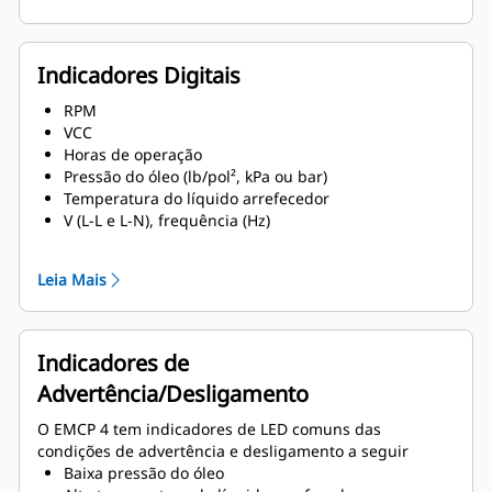
Indicadores Digitais
RPM
VCC
Horas de operação
Pressão do óleo (lb/pol², kPa ou bar)
Temperatura do líquido arrefecedor
V (L-L e L-N), frequência (Hz)
Ampères (por fase e média)
ekW, kVA, kVAR, kW-hr,% kW e PF
Leia Mais
Indicadores de
Advertência/Desligamento
O EMCP 4 tem indicadores de LED comuns das
condições de advertência e desligamento a seguir
Baixa pressão do óleo