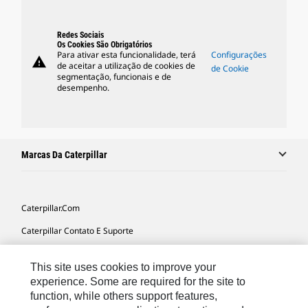
Redes Sociais
Os Cookies São Obrigatórios
Para ativar esta funcionalidade, terá
Configurações
warning
de aceitar a utilização de cookies de
de Cookie
segmentação, funcionais e de
desempenho.
Marcas Da Caterpillar
Caterpillar.com
Caterpillar Contato E Suporte
Minhas Preferências De Marketing
This site uses cookies to improve your
Mapa Do Local
experience. Some are required for the site to
function, while others support features,
Cookie Settings