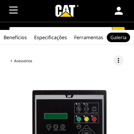
person
SEARCH
search
Benefícios
Especificações
Ferramentas
Galeria
more_vert
Acessórios