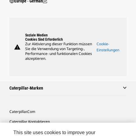
Europe ‧ German
Soziale Medien
Cookies Sind Erforderlich
Zur Aktivierung dieser Funktion müssen
Cookie-
warning
Sie die Verwendung von Targeting-,
Einstellungen
Performance- und funktionalen Cookies
akzeptieren.
Caterpillar-Marken
Caterpillar.com
Caterpillar Kontaktieren
Meine Marketing-Präferenzen
This site uses cookies to improve your