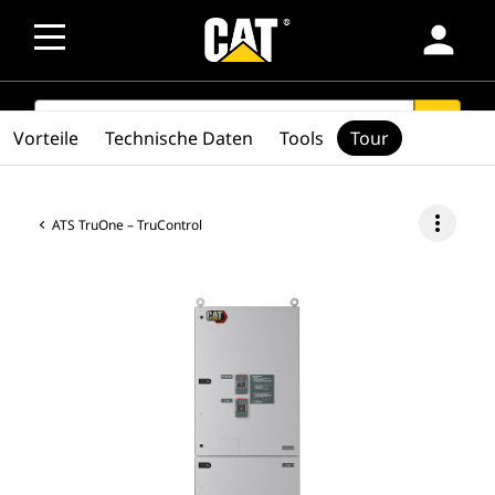
person
SEARCH
search
Vorteile
Technische Daten
Tools
Tour
more_vert
ATS TruOne – TruControl