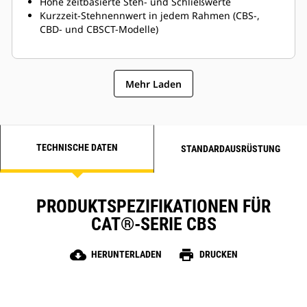
Hohe zeitbasierte Steh- und Schließwerte
Kurzzeit-Stehnennwert in jedem Rahmen (CBS-,
CBD- und CBSCT-Modelle)
Mehr Laden
TECHNISCHE DATEN
STANDARDAUSRÜSTUNG
PRODUKTSPEZIFIKATIONEN FÜR
CAT®-SERIE CBS
cloud_download
print
HERUNTERLADEN
DRUCKEN