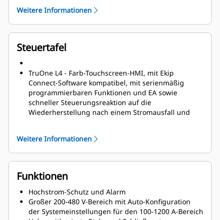
Bluetooth-Verbindung und verbesserte
Weitere Informationen
Kommunikationsfähigkeiten verfügbar
Passwort-geschützte Farb-Touchscreen-HMI
Hilfetaste und -menü integriert
Fünf programmierte Pakete und EA
Steuertafel
Kontakt-Verschleißüberwachung, einschließlich
Echtzeit-Status und prognostiziertem Kontakt-
Lebensende
TruOne L4 - Farb-Touchscreen-HMI, mit Ekip
Schnelle Reaktion der Steuerung für
Connect-Software kompatibel, mit serienmäßig
Wiederherstellung nach einem Stromausfall und
programmierbaren Funktionen und EA sowie
Schnell-Umschaltung (< 50 ms)
schneller Steuerungsreaktion auf die
Wiederherstellung nach einem Stromausfall und
schnellem Umschalten (< 50 ms).
Weitere Informationen
Funktionen
Hochstrom-Schutz und Alarm
Großer 200-480 V-Bereich mit Auto-Konfiguration
der Systemeinstellungen für den 100-1200 A-Bereich