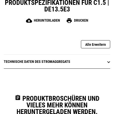
PRODUKTSPEZIFIKATIONEN FÜR C1.5 |
DE13.5E3
cloud_download
print
HERUNTERLADEN
DRUCKEN
Alle Erweitern
TECHNISCHE DATEN DES STROMAGGREGATS
assignment
PRODUKTBROSCHÜREN UND
VIELES MEHR KÖNNEN
HERUNTERGELADEN WERDEN.