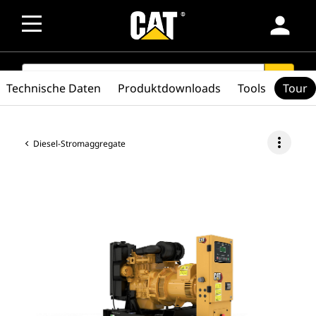
person
SEARCH
search
Technische Daten
Produktdownloads
Tools
Tour
more_vert
Diesel-Stromaggregate