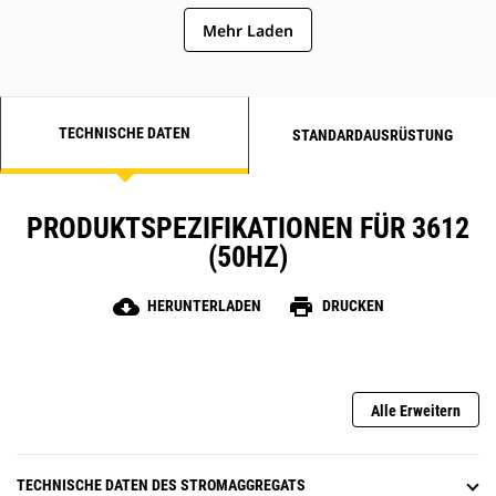
Flüssigkeiten und Verbrennungsnebenprodukten
Mehr Laden
TECHNISCHE DATEN
STANDARDAUSRÜSTUNG
PRODUKTSPEZIFIKATIONEN FÜR 3612
(50HZ)
cloud_download
print
HERUNTERLADEN
DRUCKEN
Alle Erweitern
TECHNISCHE DATEN DES STROMAGGREGATS