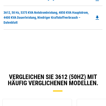
P
O
Do
3612, 50 Hz, 5375 KVA Notstromleistung, 4850 KVA Hauptstrom,
in
file_download
P
4400 KVA Dauerleistung, Niedriger Kraftstoffverbrauch –
a
O
Datenblatt
N
in
Ta
a
N
Ta
VERGLEICHEN SIE 3612 (50HZ) MIT
HÄUFIG VERGLICHENEN MODELLEN.