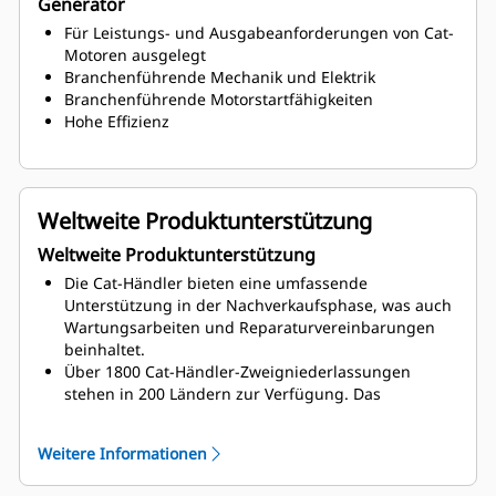
Generator
Für Leistungs- und Ausgabeanforderungen von Cat-
Motoren ausgelegt
Branchenführende Mechanik und Elektrik
Branchenführende Motorstartfähigkeiten
Hohe Effizienz
Weltweite Produktunterstützung
Weltweite Produktunterstützung
Die Cat-Händler bieten eine umfassende
Unterstützung in der Nachverkaufsphase, was auch
Wartungsarbeiten und Reparaturvereinbarungen
beinhaltet.
Über 1800 Cat-Händler-Zweigniederlassungen
stehen in 200 Ländern zur Verfügung. Das
Caterpillar Sï¿½ï¿½?ï¿½Oï¿½ï¿½?ï¿½Sï¿½ï¿½?ï¿½ï¿½?
ï¿½ï¿½?-Programm erfasst auf kosteneffiziente Weise
Weitere Informationen
den Zustand der internen Motorkomponenten, auch
das Vorhandensein von unerwünschten