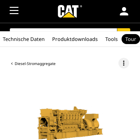
person
SEARCH
search
Technische Daten
Produktdownloads
Tools
Tour
more_vert
Diesel-Stromaggregate