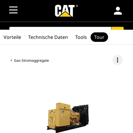
person
SEARCH
search
Vorteile
Technische Daten
Tools
Tour
more_vert
Gas-Stromaggregate