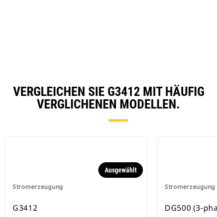
O
N
in
Ta
a
N
Ta
VERGLEICHEN SIE G3412 MIT HÄUFIG
VERGLICHENEN MODELLEN.
Ausgewählt
Stromerzeugung
Stromerzeugung
G3412
DG500 (3-pha