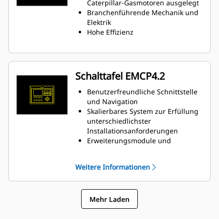
Ein Elektroniksteuergerät verwaltet
Caterpillar-Gasmotoren ausgelegt
sämtliche Motorfunktionen: die
Branchenführende Mechanik und
Zündung, Drehzahlregelung, den
Elektrik
Kraftstoff-Luft-Gemischregler und
Hohe Effizienz
Motorschutz
Schalttafel EMCP4.2
Benutzerfreundliche Schnittstelle
und Navigation
Skalierbares System zur Erfüllung
unterschiedlichster
Installationsanforderungen
Erweiterungsmodule und
standortspezifische
Programmierung für spezifische
Weitere Informationen
Kundenanforderungen
Mehr Laden