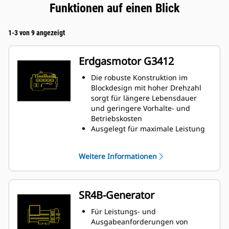
Funktionen auf einen Blick
1-3 von 9 angezeigt
Erdgasmotor G3412
Die robuste Konstruktion im
Blockdesign mit hoher Drehzahl
sorgt für längere Lebensdauer
und geringere Vorhalte- und
Betriebskosten
Ausgelegt für maximale Leistung
bei Niederdruck-Pipeline-Erdgas
Einfaches offenes Kammer-
Weitere Informationen
Verbrennungsverfahren für
Zuverlässigkeit und Kraftstoff-
Flexibilität
Spitzentechnik für Zündung und
SR4B-Generator
Kraftstoff-Luft-Gemischregler für
niedrigere Emissionswerte und
Für Leistungs- und
höheren Motorwirkungsgrad
Ausgabeanforderungen von