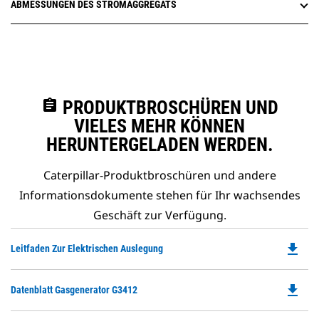
ABMESSUNGEN DES STROMAGGREGATS
assignment
PRODUKTBROSCHÜREN UND
VIELES MEHR KÖNNEN
HERUNTERGELADEN WERDEN.
Caterpillar-Produktbroschüren und andere
Informationsdokumente stehen für Ihr wachsendes
Geschäft zur Verfügung.
file_download
Do
Leitfaden Zur Elektrischen Auslegung
P
O
file_download
Do
Datenblatt Gasgenerator G3412
in
P
a