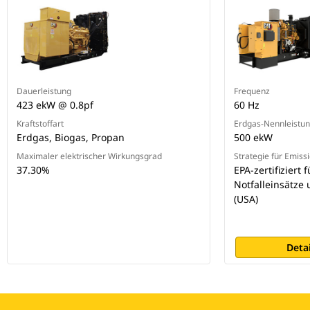
Dauerleistung
Frequenz
423 ekW @ 0.8pf
60 Hz
Kraftstoffart
Erdgas-Nennleistu
Erdgas, Biogas, Propan
500 ekW
Maximaler elektrischer Wirkungsgrad
Strategie für Emiss
37.30%
EPA-zertifiziert 
Notfalleinsätze
(USA)
Deta