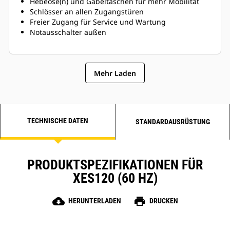
Hebeöse(n) und Gabeltaschen für mehr Mobilität
Schlösser an allen Zugangstüren
Freier Zugang für Service und Wartung
Notausschalter außen
Mehr Laden
TECHNISCHE DATEN
STANDARDAUSRÜSTUNG
PRODUKTSPEZIFIKATIONEN FÜR
XES120 (60 HZ)
cloud_download
print
HERUNTERLADEN
DRUCKEN