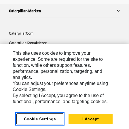
Caterpillar-Marken
Caterpillar.com
Caterpillar Kontaktieren
Meine Marketing-Präferenzen
This site uses cookies to improve your
experience. Some are required for the site to
Seitenübersicht
function, while others support features,
performance, personalization, targeting, and
Cookie Settings
analytics.
Rechtliche Hinweise
You can adjust your preferences anytime using
Cookie Settings.
Datenschutz
By selecting I Accept, you agree to the use of
functional, performance, and targeting cookies.
Europe-German
© 2026 Caterpillar. Alle Rechte vorbehalten.
Cookie Settings
I Accept