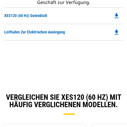
Geschäft zur Verfügung.
file_download
Do
XES120 (60 Hz) Datenblatt
P
O
file_download
Do
Leitfaden Zur Elektrischen Auslegung
in
P
a
O
N
in
Ta
a
N
Ta
VERGLEICHEN SIE XES120 (60 HZ) MIT
HÄUFIG VERGLICHENEN MODELLEN.