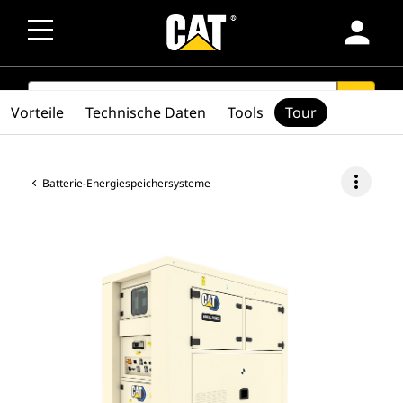
person
SEARCH
search
Vorteile
Technische Daten
Tools
Tour
more_vert
Batterie-Energiespeichersysteme