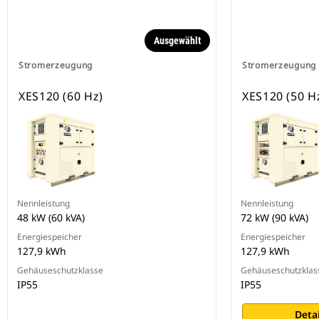
Ausgewählt
Stromerzeugung
Stromerzeugung
XES120 (60 Hz)
XES120 (50 H
Nennleistung
Nennleistung
48 kW (60 kVA)
72 kW (90 kVA)
Energiespeicher
Energiespeicher
127,9 kWh
127,9 kWh
Gehäuseschutzklasse
Gehäuseschutzklas
IP55
IP55
Deta