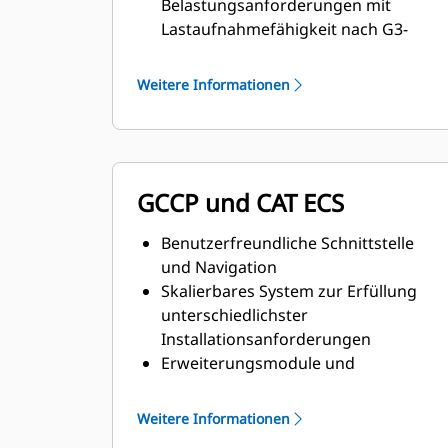
Belastungsanforderungen mit
Lastaufnahmefähigkeit nach G3-
Klasse
Entspricht den Anforderungen an
Weitere Informationen
Stationärbetrieb und
Übergangsverhalten nach ISO 8528-5
GCCP und CAT ECS
Benutzerfreundliche Schnittstelle
und Navigation
Skalierbares System zur Erfüllung
unterschiedlichster
Installationsanforderungen
Erweiterungsmodule und
standortspezifische
Programmierung für spezifische
Weitere Informationen
Kundenanforderungen