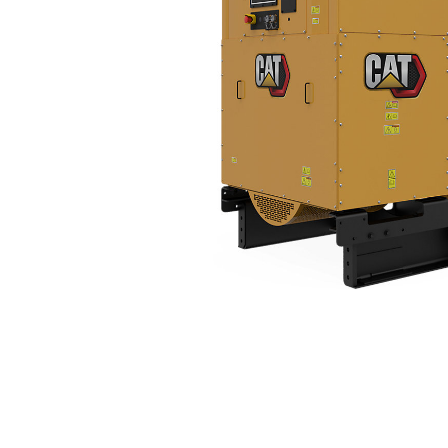
C27 (60Hz)
Vort
Modell wechseln