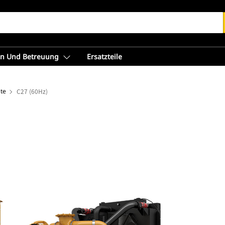
en Und Betreuung
Ersatzteile
te
C27 (60Hz)