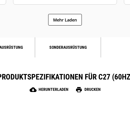
Mehr Laden
AUSRÜSTUNG
SONDERAUSRÜSTUNG
PRODUKTSPEZIFIKATIONEN FÜR C27 (60HZ
cloud_download
print
HERUNTERLADEN
DRUCKEN