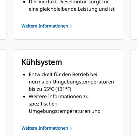
Der Viertakt-Dieselmotor sorgt für
eine gleichbleibende Leistung und ist
mit seinem geringen Gewicht
außerordentlich sparsam beim
Weitere Informationen
Kraftstoffverbrauch
Kühlsystem
Entwickelt für den Betrieb bei
normalen Umgebungstemperaturen
bis zu 55°C (131°F)
Weitere Informationen zu
spezifischen
Umgebungstemperaturen und
Höhen erhalten Sie bei Ihrem Cat-
Händler
Weitere Informationen