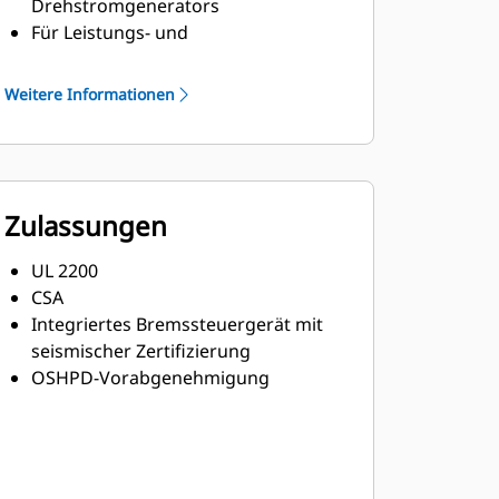
Drehstromgenerators
Für Leistungs- und
Ausgabeanforderungen von Cat-
Dieselmotoren ausgelegt
Weitere Informationen
Robuste Klasse-H-Isolierung
Zulassungen
UL 2200
CSA
Integriertes Bremssteuergerät mit
seismischer Zertifizierung
OSHPD-Vorabgenehmigung