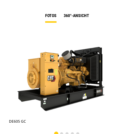
FOTOS
360°-ANSICHT
DE605 GC
DE6