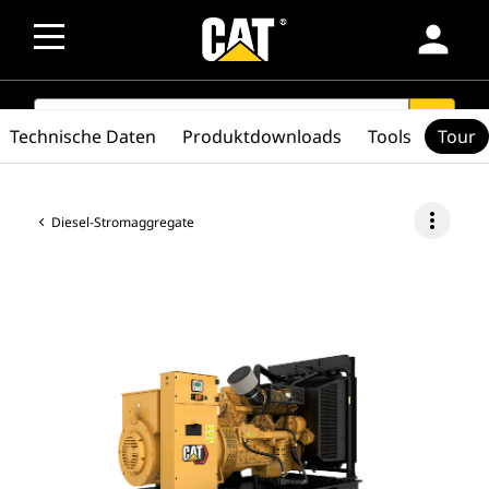
person
SEARCH
search
Technische Daten
Produktdownloads
Tools
Tour
more_vert
Diesel-Stromaggregate