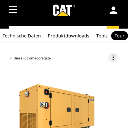
person
SEARCH
search
Technische Daten
Produktdownloads
Tools
Tour
more_vert
Diesel-Stromaggregate