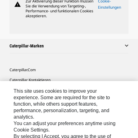
Zur Aktivierung dieser Funktion müssen
Cookie-
warning
Sie die Verwendung von Targeting-,
Einstellungen
Performance- und funktionalen Cookies
akzeptieren.
Caterpillar-Marken
Caterpillar.com
Caterpillar Kontaktieren
Meine Marketing-Präferenzen
This site uses cookies to improve your
experience. Some are required for the site to
Seitenübersicht
function, while others support features,
performance, personalization, targeting, and
Cookie Settings
analytics.
Rechtliche Hinweise
You can adjust your preferences anytime using
Cookie Settings.
Datenschutz
By selecting I Accept, you agree to the use of