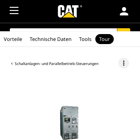
person
SEARCH
search
Vorteile
Technische Daten
Tools
Tour
more_vert
Schaltanlagen- und Parallelbetrieb-Steuerungen