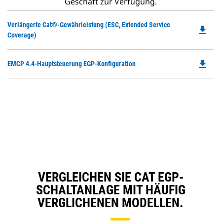
Geschäft zur Verfügung.
Do
Verlängerte Cat®-Gewährleistung (ESC, Extended Service
file_download
P
Coverage)
O
in
file_download
Do
EMCP 4.4-Hauptsteuerung EGP-Konfiguration
a
P
N
O
Ta
in
a
N
Ta
VERGLEICHEN SIE CAT EGP-
SCHALTANLAGE MIT HÄUFIG
VERGLICHENEN MODELLEN.