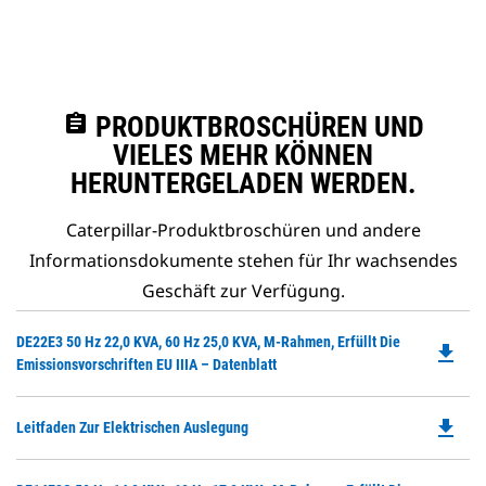
assignment
PRODUKTBROSCHÜREN UND
VIELES MEHR KÖNNEN
HERUNTERGELADEN WERDEN.
Caterpillar-Produktbroschüren und andere
Informationsdokumente stehen für Ihr wachsendes
Geschäft zur Verfügung.
Do
DE22E3 50 Hz 22,0 KVA, 60 Hz 25,0 KVA, M-Rahmen, Erfüllt Die
file_download
P
Emissionsvorschriften EU IIIA – Datenblatt
O
in
file_download
Do
Leitfaden Zur Elektrischen Auslegung
a
P
N
O
Ta