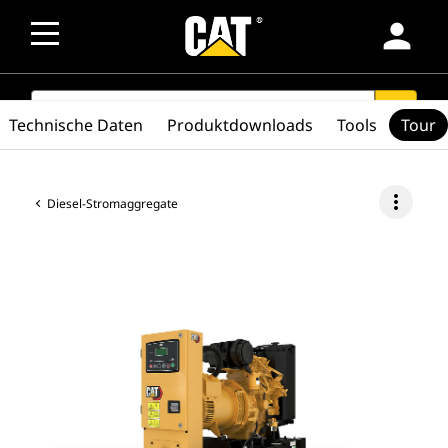
person
SEARCH
search
Technische Daten
Produktdownloads
Tools
Tour
more_vert
Diesel-Stromaggregate