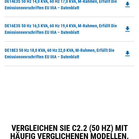
Do
DE14E3S 50 Hz 14,0 KVA, 60 Hz 17,0 KVA, M-Rahmen, Erfüllt Die
in
file_download
P
Emissionsvorschriften EU IIIA – Datenblatt
a
O
N
in
Ta
Do
DE16E3S 50 Hz 16,5 KVA, 60 Hz 19,4 KVA, M-Rahmen, Erfüllt Die
a
file_download
P
Emissionsvorschriften EU IIIA – Datenblatt
N
O
Ta
in
Do
DE18E3 50 Hz 18,0 KVA, 60 Hz 22,0 KVA, M-Rahmen, Erfüllt Die
a
file_download
P
Emissionsvorschriften EU IIIA – Datenblatt
N
O
Ta
in
a
N
Ta
VERGLEICHEN SIE C2.2 (50 HZ) MIT
HÄUFIG VERGLICHENEN MODELLEN.