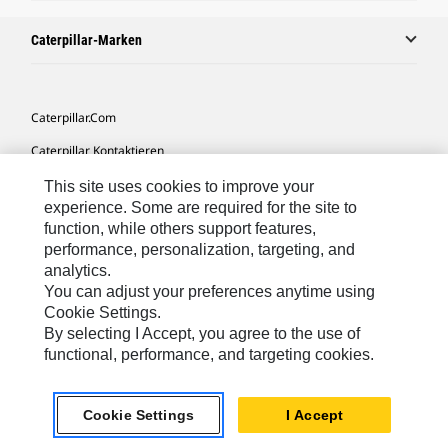
Caterpillar-Marken
Caterpillar.com
Caterpillar Kontaktieren
Meine Marketing-Präferenzen
This site uses cookies to improve your
experience. Some are required for the site to
Seitenübersicht
function, while others support features,
performance, personalization, targeting, and
Cookie Settings
analytics.
Rechtliche Hinweise
You can adjust your preferences anytime using
Cookie Settings.
Datenschutz
By selecting I Accept, you agree to the use of
functional, performance, and targeting cookies.
Europe-German
© 2026 Caterpillar. Alle Rechte vorbehalten.
Cookie Settings
I Accept