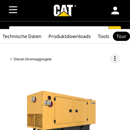
person
SEARCH
search
Technische Daten
Produktdownloads
Tools
Tour
more_vert
Diesel-Stromaggregate