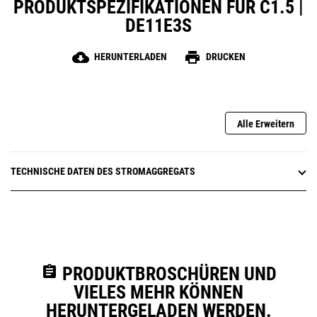
PRODUKTSPEZIFIKATIONEN FÜR C1.5 |
DE11E3S
cloud_download
print
HERUNTERLADEN
DRUCKEN
Alle Erweitern
TECHNISCHE DATEN DES STROMAGGREGATS
assignment
PRODUKTBROSCHÜREN UND
VIELES MEHR KÖNNEN
HERUNTERGELADEN WERDEN.