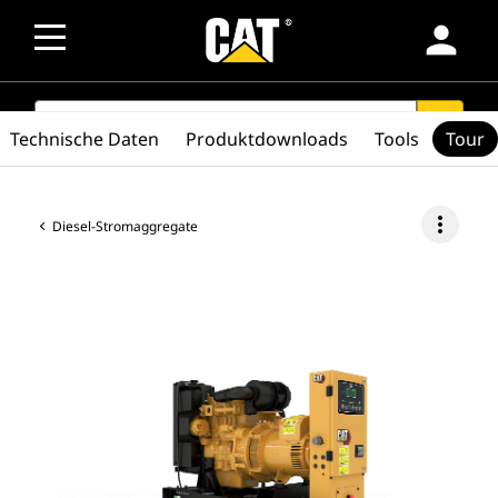
person
SEARCH
search
Technische Daten
Produktdownloads
Tools
Tour
more_vert
Diesel-Stromaggregate