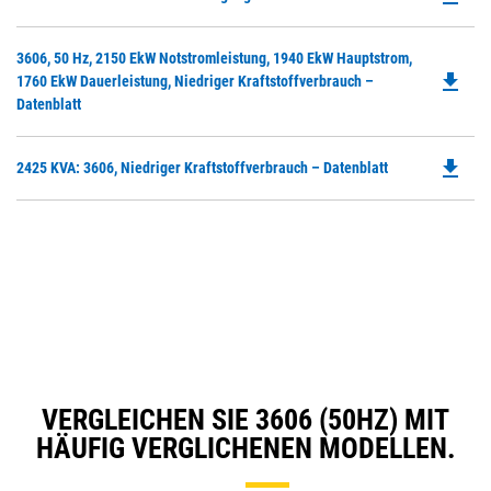
P
O
Do
3606, 50 Hz, 2150 EkW Notstromleistung, 1940 EkW Hauptstrom,
in
file_download
P
1760 EkW Dauerleistung, Niedriger Kraftstoffverbrauch –
a
O
Datenblatt
N
in
Ta
a
file_download
Do
2425 KVA: 3606, Niedriger Kraftstoffverbrauch – Datenblatt
N
P
Ta
O
in
a
N
Ta
VERGLEICHEN SIE 3606 (50HZ) MIT
HÄUFIG VERGLICHENEN MODELLEN.