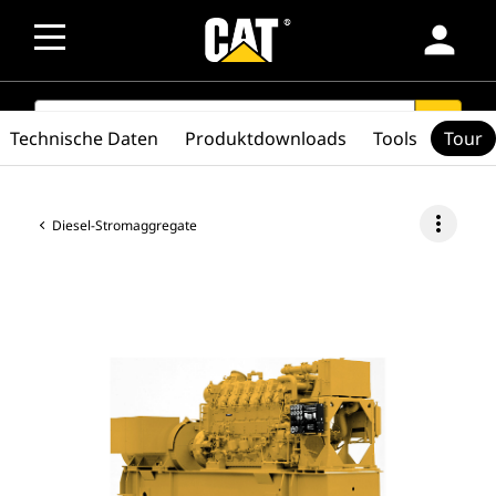
person
SEARCH
search
Technische Daten
Produktdownloads
Tools
Tour
more_vert
Diesel-Stromaggregate