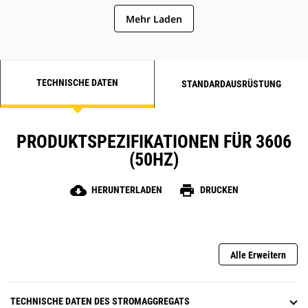
Verbrennungsnebenprodukten
Mehr Laden
TECHNISCHE DATEN
STANDARDAUSRÜSTUNG
PRODUKTSPEZIFIKATIONEN FÜR 3606
(50HZ)
cloud_download
print
HERUNTERLADEN
DRUCKEN
Alle Erweitern
TECHNISCHE DATEN DES STROMAGGREGATS