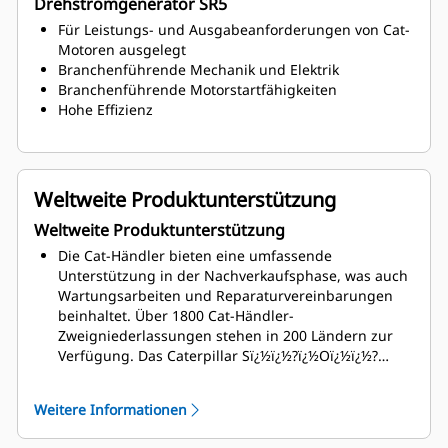
Drehstromgenerator SR5
Für Leistungs- und Ausgabeanforderungen von Cat-
Motoren ausgelegt
Branchenführende Mechanik und Elektrik
Branchenführende Motorstartfähigkeiten
Hohe Effizienz
Weltweite Produktunterstützung
Weltweite Produktunterstützung
Die Cat-Händler bieten eine umfassende
Unterstützung in der Nachverkaufsphase, was auch
Wartungsarbeiten und Reparaturvereinbarungen
beinhaltet. Über 1800 Cat-Händler-
Zweigniederlassungen stehen in 200 Ländern zur
Verfügung. Das Caterpillar Sï¿½ï¿½?ï¿½Oï¿½ï¿½?
ï¿½Sï¿½ï¿½?ï¿½ï¿½?ï¿½ï¿½?-Programm erfasst auf
kosteneffiziente Weise den Zustand der internen
Weitere Informationen
Motorkomponenten, auch das Vorhandensein von
unerwünschten Flüssigkeiten und