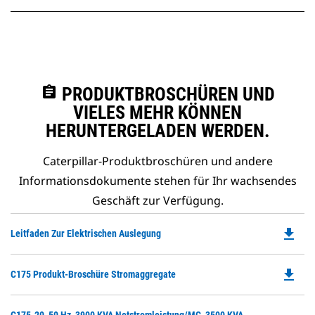
assignment
PRODUKTBROSCHÜREN UND
VIELES MEHR KÖNNEN
HERUNTERGELADEN WERDEN.
Caterpillar-Produktbroschüren und andere
Informationsdokumente stehen für Ihr wachsendes
Geschäft zur Verfügung.
file_download
Do
Leitfaden Zur Elektrischen Auslegung
P
O
file_download
Do
C175 Produkt-Broschüre Stromaggregate
in
P
a
O
N
Do