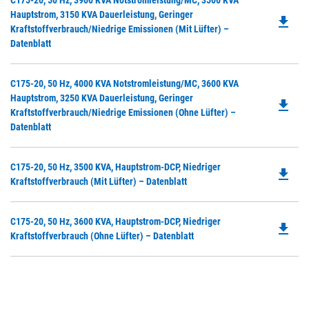
C175-20, 50 Hz, 3900 KVA Notstromleistung/MC, 3500 KVA
in
Ta
P
Hauptstrom, 3150 KVA Dauerleistung, Geringer
a
file_download
O
Kraftstoffverbrauch/niedrige Emissionen (mit Lüfter) –
N
in
Datenblatt
Ta
a
N
Do
C175-20, 50 Hz, 4000 KVA Notstromleistung/MC, 3600 KVA
Ta
P
Hauptstrom, 3250 KVA Dauerleistung, Geringer
file_download
O
Kraftstoffverbrauch/niedrige Emissionen (ohne Lüfter) –
in
Datenblatt
a
N
Do
C175-20, 50 Hz, 3500 KVA, Hauptstrom-DCP, Niedriger
Ta
file_download
P
Kraftstoffverbrauch (mit Lüfter) – Datenblatt
O
in
Do
C175-20, 50 Hz, 3600 KVA, Hauptstrom-DCP, Niedriger
a
file_download
P
Kraftstoffverbrauch (ohne Lüfter) – Datenblatt
N
O
Ta
in
a
N
Ta