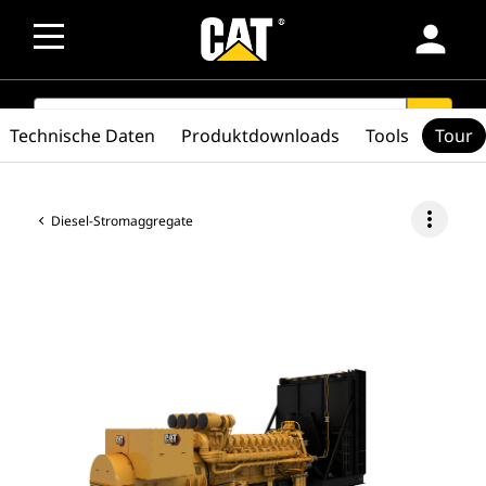
person
SEARCH
search
Technische Daten
Produktdownloads
Tools
Tour
more_vert
Diesel-Stromaggregate