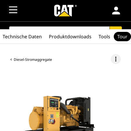
person
SEARCH
search
Technische Daten
Produktdownloads
Tools
Tour
more_vert
Diesel-Stromaggregate