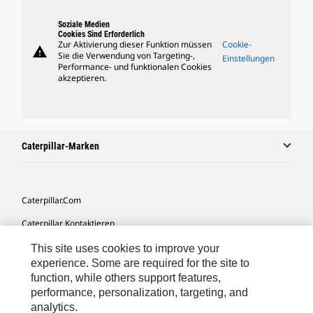
Soziale Medien
Cookies Sind Erforderlich
Zur Aktivierung dieser Funktion müssen
Cookie-
warning
Sie die Verwendung von Targeting-,
Einstellungen
Performance- und funktionalen Cookies
akzeptieren.
Caterpillar-Marken
Caterpillar.com
Caterpillar Kontaktieren
Meine Marketing-Präferenzen
This site uses cookies to improve your
experience. Some are required for the site to
Seitenübersicht
function, while others support features,
performance, personalization, targeting, and
Cookie Settings
analytics.