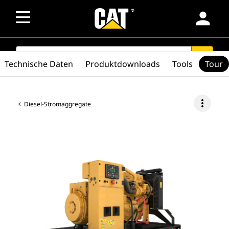
person
SEARCH
search
Technische Daten
Produktdownloads
Tools
Tour
more_vert
Diesel-Stromaggregate