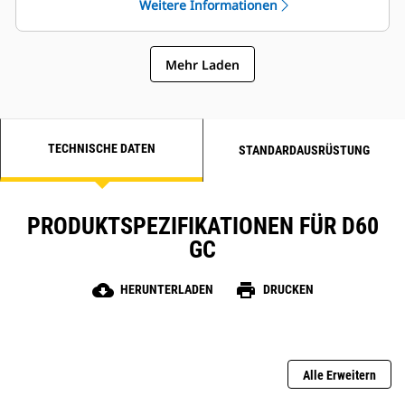
Weitere Informationen
Robuste Klasse-H-Isolierung
Mehr Laden
TECHNISCHE DATEN
STANDARDAUSRÜSTUNG
PRODUKTSPEZIFIKATIONEN FÜR D60
GC
cloud_download
print
HERUNTERLADEN
DRUCKEN
Alle Erweitern