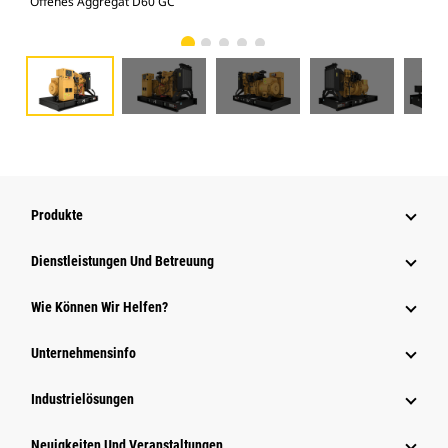
Offenes Aggregat D60 GC
Off
Produkte
Dienstleistungen Und Betreuung
Wie Können Wir Helfen?
Unternehmensinfo
Industrielösungen
Neuigkeiten Und Veranstaltungen