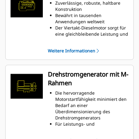
Zuverlässige, robuste, haltbare
Konstruktion
Bewährt in tausenden
Anwendungen weltweit
Der Viertakt-Dieselmotor sorgt für
eine gleichbleibende Leistung und
ist mit seinem geringen Gewicht
außerordentlich sparsam beim
Weitere Informationen
Kraftstoffverbrauch
Drehstromgenerator mit M-
Rahmen
Die hervorragende
Motorstartfähigkeit minimiert den
Bedarf an einer
Überdimensionierung des
Drehstromgenerators
Für Leistungs- und
Ausgabeanforderungen von Cat-
Dieselmotoren ausgelegt