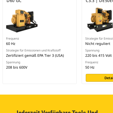
D60 GC
C3.3 | DE50E
Frequenz
Strategie für Emiss
60 Hz
Nicht reguliert
Strategie für Emissionen und Kraftstoff
Spannung
Zertifiziert gemäß EPA Tier 3 (USA)
220 bis 415 Volt
Spannung
Frequenz
208 bis 600V
50 Hz
Deta