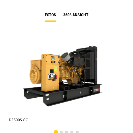
FOTOS
360°-ANSICHT
DE500S GC
DE5