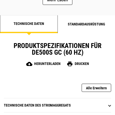
TECHNISCHE DATEN
STANDARDAUSRÜSTUNG
PRODUKTSPEZIFIKATIONEN FÜR
DE500S GC (60 HZ)
cloud_download
print
HERUNTERLADEN
DRUCKEN
Alle Erweitern
TECHNISCHE DATEN DES STROMAGGREGATS