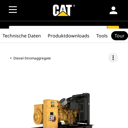
person
SEARCH
search
Technische Daten
Produktdownloads
Tools
Tour
more_vert
Diesel-Stromaggregate