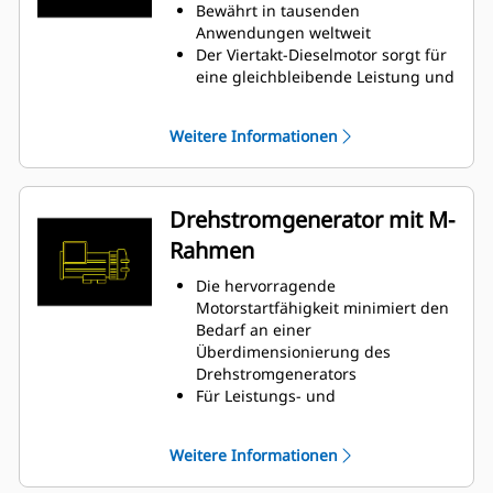
Bewährt in tausenden
Anwendungen weltweit
Der Viertakt-Dieselmotor sorgt für
eine gleichbleibende Leistung und
ist mit seinem geringen Gewicht
außerordentlich sparsam beim
Weitere Informationen
Kraftstoffverbrauch
Drehstromgenerator mit M-
Rahmen
Die hervorragende
Motorstartfähigkeit minimiert den
Bedarf an einer
Überdimensionierung des
Drehstromgenerators
Für Leistungs- und
Ausgabeanforderungen von Cat-
Dieselmotoren ausgelegt
Weitere Informationen
Robuste Klasse-H-Isolierung