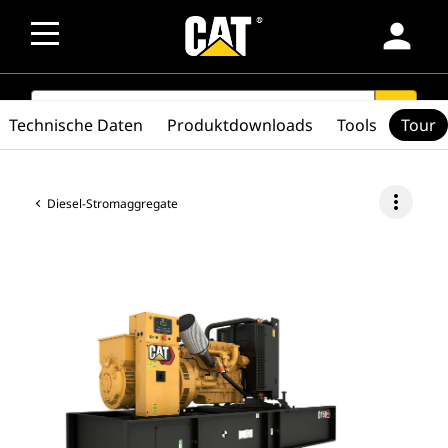
person
SEARCH
search
Technische Daten
Produktdownloads
Tools
Tour
more_vert
Diesel-Stromaggregate