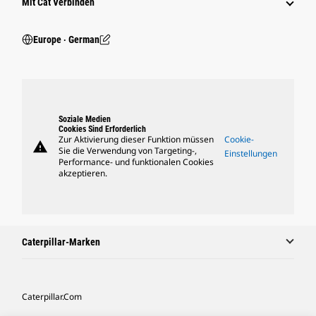
Mit Cat Verbinden
Europe ‧ German
Soziale Medien
Cookies Sind Erforderlich
Zur Aktivierung dieser Funktion müssen
Cookie-
warning
Sie die Verwendung von Targeting-,
Einstellungen
Performance- und funktionalen Cookies
akzeptieren.
Caterpillar-Marken
Caterpillar.com