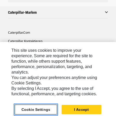
Caterpillar-Marken
Caterpillar.com
Caterpillar Kontaktieren
Meine Marketing-Präferenzen
This site uses cookies to improve your
experience. Some are required for the site to
Seitenübersicht
function, while others support features,
performance, personalization, targeting, and
Cookie Settings
analytics.
Rechtliche Hinweise
You can adjust your preferences anytime using
Cookie Settings.
Datenschutz
By selecting I Accept, you agree to the use of
functional, performance, and targeting cookies.
Europe-German
© 2026 Caterpillar. Alle Rechte vorbehalten.
Cookie Settings
I Accept