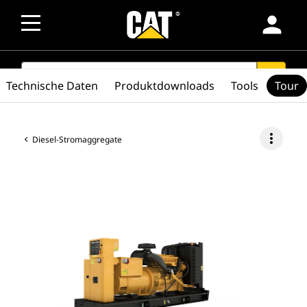
person
SEARCH
search
Technische Daten
Produktdownloads
Tools
Tour
more_vert
Diesel-Stromaggregate