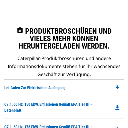
assignment
PRODUKTBROSCHÜREN UND
VIELES MEHR KÖNNEN
HERUNTERGELADEN WERDEN.
Caterpillar-Produktbroschüren und andere
Informationsdokumente stehen für Ihr wachsendes
Geschäft zur Verfügung.
file_download
Do
Leitfaden Zur Elektrischen Auslegung
P
O
Do
C7.1, 60 Hz, 150 EkW, Emissionen Gemäß EPA Tier III –
in
file_download
P
Datenblatt
a
O
N
in
Ta
Do
C7.1, 60 Hz, 175 EkW, Emissionen Gemäß EPA Tier III –