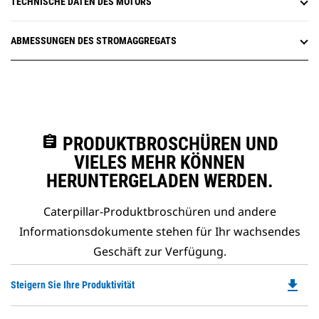
TECHNISCHE DATEN DES MOTORS
ABMESSUNGEN DES STROMAGGREGATS
assignment
PRODUKTBROSCHÜREN UND
VIELES MEHR KÖNNEN
HERUNTERGELADEN WERDEN.
Caterpillar-Produktbroschüren und andere
Informationsdokumente stehen für Ihr wachsendes
Geschäft zur Verfügung.
file_download
Do
Steigern Sie Ihre Produktivität
P
O