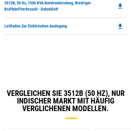
Do
3512B, 50 Hz, 1500 KVA Notstromleistung, Niedriger
in
file_download
P
Kraftstoffverbrauch– Datenblatt
a
O
N
in
Ta
file_download
Do
Leitfaden Zur Elektrischen Auslegung
a
P
N
O
Ta
in
a
N
Ta
VERGLEICHEN SIE 3512B (50 HZ), NUR
INDISCHER MARKT MIT HÄUFIG
VERGLICHENEN MODELLEN.