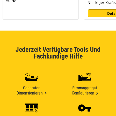
50 Hz
Niedriger Kraft
Deta
Jederzeit Verfügbare Tools Und
Fachkundige Hilfe
Generator
Stromaggregat
Dimensionieren
Konfigurieren