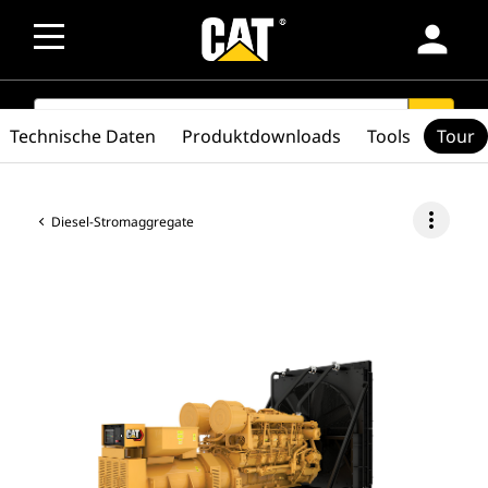
person
SEARCH
search
Technische Daten
Produktdownloads
Tools
Tour
more_vert
Diesel-Stromaggregate