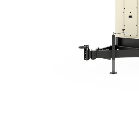
XQ425 Tier 4 Final
Vort
Modell wechseln