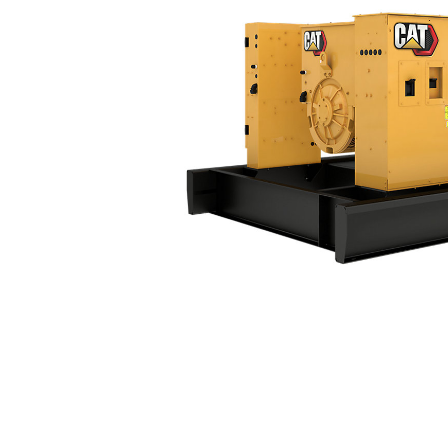
C18 (60 Hz) Tier4
Vort
Modell wechseln