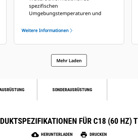
spezifischen
Umgebungstemperaturen und
Höhen erhalten Sie bei Ihrem Cat-
Händler
Weitere Informationen
Mehr Laden
AUSRÜSTUNG
SONDERAUSRÜSTUNG
DUKTSPEZIFIKATIONEN FÜR C18 (60 HZ) T
cloud_download
print
HERUNTERLADEN
DRUCKEN