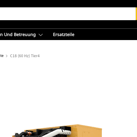
en Und Betreuung
Ersatzteile
te
C18 (60 Hz) Tier4