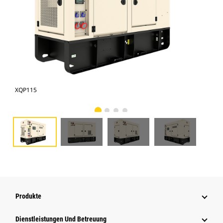
XQP115
XQP
Produkte
Dienstleistungen Und Betreuung