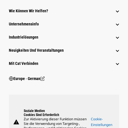
Wie Können Wir Helfen?
Unternehmensinfo
Industrielösungen
Neuigkeiten Und Veranstaltungen
Mit Cat Verbinden
Europe ‧ German
Soziale Medien
Cookies Sind Erforderlich
Zur Aktivierung dieser Funktion müssen
Cookie-
warning
Sie die Verwendung von Targeting-,
Einstellungen