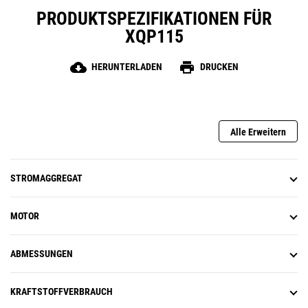
PRODUKTSPEZIFIKATIONEN FÜR
XQP115
cloud_download
print
HERUNTERLADEN
DRUCKEN
Alle Erweitern
STROMAGGREGAT
MOTOR
ABMESSUNGEN
KRAFTSTOFFVERBRAUCH