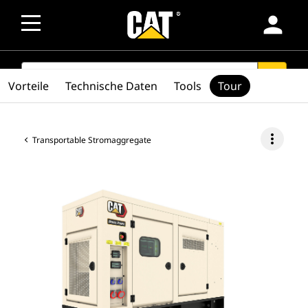
person
SEARCH
search
Vorteile
Technische Daten
Tools
Tour
more_vert
Transportable Stromaggregate