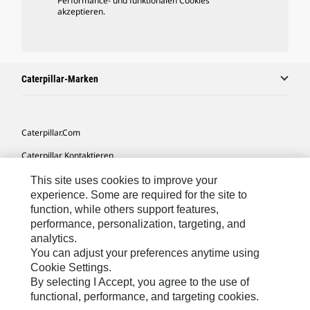
Performance- und funktionalen Cookies
akzeptieren.
Caterpillar-Marken
Caterpillar.com
Caterpillar Kontaktieren
Meine Marketing-Präferenzen
This site uses cookies to improve your
experience. Some are required for the site to
Seitenübersicht
function, while others support features,
performance, personalization, targeting, and
Cookie Settings
analytics.
Rechtliche Hinweise
You can adjust your preferences anytime using
Cookie Settings.
Datenschutz
By selecting I Accept, you agree to the use of
functional, performance, and targeting cookies.