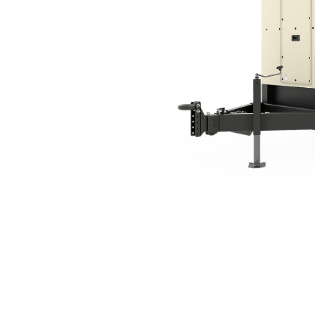
XQ125 Tier 4 Final
Keu
Ubah Model