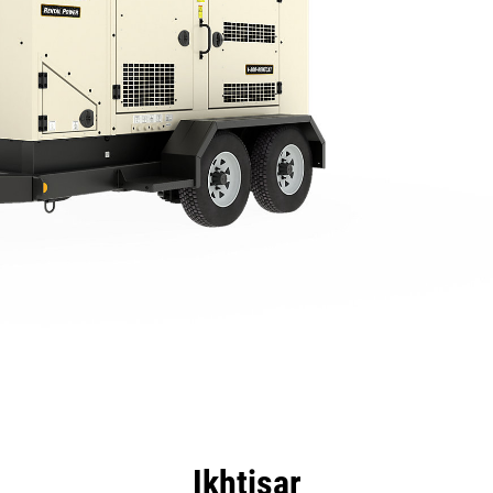
nggulan
Spesifikasi
Peralatan
Tur
Ikhtisar