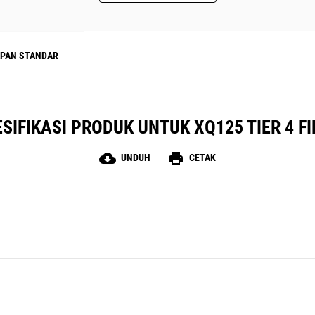
PAN STANDAR
SIFIKASI PRODUK UNTUK XQ125 TIER 4 F
cloud_download
print
UNDUH
CETAK