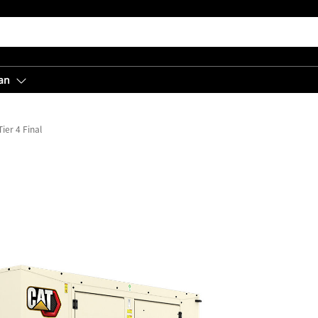
an
ier 4 Final