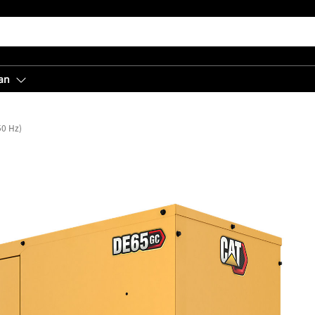
an
50 Hz)