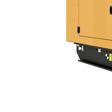
DE65 GC (50 Hz)
Keu
Ubah Model