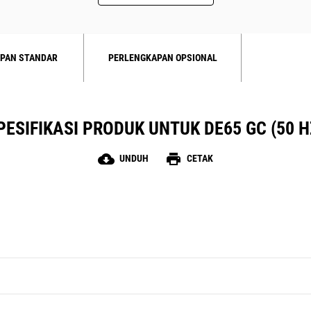
PAN STANDAR
PERLENGKAPAN OPSIONAL
PESIFIKASI PRODUK UNTUK DE65 GC (50 H
cloud_download
print
UNDUH
CETAK