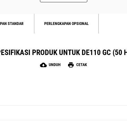
PAN STANDAR
PERLENGKAPAN OPSIONAL
ESIFIKASI PRODUK UNTUK DE110 GC (50 
cloud_download
print
UNDUH
CETAK