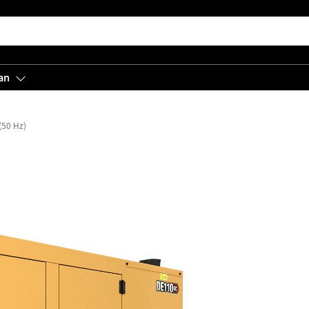
an
(50 Hz)