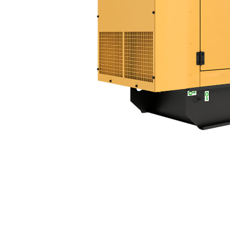
DE110 GC (50 Hz)
Keu
Ubah Model