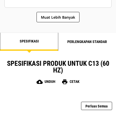
Muat Lebih Banyak
SPESIFIKASI
PERLENGKAPAN STANDAR
SPESIFIKASI PRODUK UNTUK C13 (60
HZ)
cloud_download
print
UNDUH
CETAK
Perluas Semua