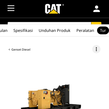
person
SEARCH
search
ulan
Spesifikasi
Unduhan Produk
Peralatan
Tur
more_vert
Genset Diesel