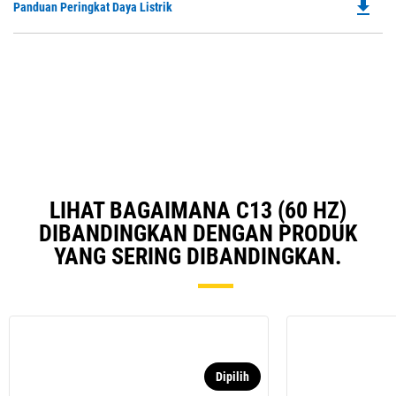
file_download
Do
Panduan Peringkat Daya Listrik
P
O
in
a
N
Ta
LIHAT BAGAIMANA C13 (60 HZ)
DIBANDINGKAN DENGAN PRODUK
YANG SERING DIBANDINGKAN.
Dipilih