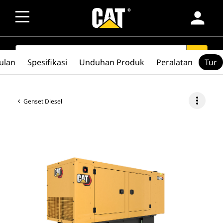
person
SEARCH
search
ulan
Spesifikasi
Unduhan Produk
Peralatan
Tur
more_vert
Genset Diesel