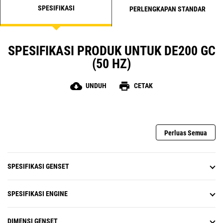
SPESIFIKASI
PERLENGKAPAN STANDAR
SPESIFIKASI PRODUK UNTUK DE200 GC
(50 HZ)
cloud_download
print
UNDUH
CETAK
Perluas Semua
SPESIFIKASI GENSET
SPESIFIKASI ENGINE
DIMENSI GENSET