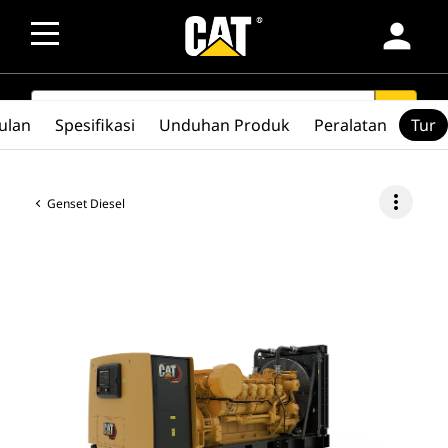
person
SEARCH
search
ulan
Spesifikasi
Unduhan Produk
Peralatan
Tur
more_vert
Genset Diesel