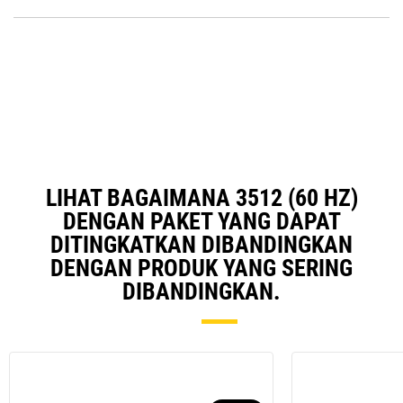
O
N
in
Ta
a
N
Ta
LIHAT BAGAIMANA 3512 (60 HZ)
DENGAN PAKET YANG DAPAT
DITINGKATKAN DIBANDINGKAN
DENGAN PRODUK YANG SERING
DIBANDINGKAN.