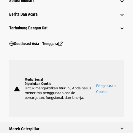
Solusi Industri
Berita Dan Acara
Terhubung Dengan Cat
Southeast Asia ‧ Tenggara
Media Sosial
Diperlukan Cookie
Pengaturan
warning
Untuk mengaktifkan fitur ini, Anda harus
Cookie
menerima penggunaan cookie
penargetan, fungsional, dan kinerja.
Merek Caterpillar