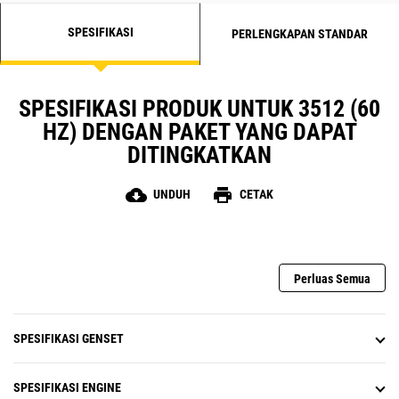
SPESIFIKASI
PERLENGKAPAN STANDAR
SPESIFIKASI PRODUK UNTUK 3512 (60
HZ) DENGAN PAKET YANG DAPAT
DITINGKATKAN
cloud_download
print
UNDUH
CETAK
Perluas Semua
SPESIFIKASI GENSET
SPESIFIKASI ENGINE