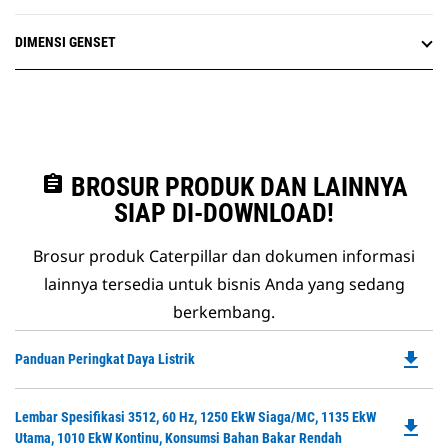
DIMENSI GENSET
assignment
BROSUR PRODUK DAN LAINNYA
SIAP DI-DOWNLOAD!
Brosur produk Caterpillar dan dokumen informasi
lainnya tersedia untuk bisnis Anda yang sedang
berkembang.
file_download
Do
Panduan Peringkat Daya Listrik
P
O
Do
Lembar Spesifikasi 3512, 60 Hz, 1250 EkW Siaga/MC, 1135 EkW
in
file_download
P
Utama, 1010 EkW Kontinu, Konsumsi Bahan Bakar Rendah
a