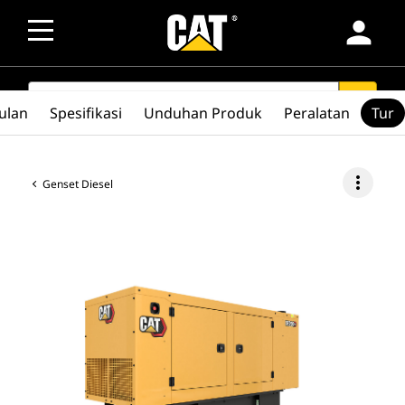
person
SEARCH
search
ulan
Spesifikasi
Unduhan Produk
Peralatan
Tur
more_vert
Genset Diesel