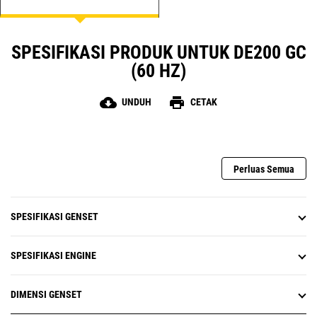
SPESIFIKASI PRODUK UNTUK DE200 GC
(60 HZ)
cloud_download
print
UNDUH
CETAK
Perluas Semua
SPESIFIKASI GENSET
SPESIFIKASI ENGINE
DIMENSI GENSET