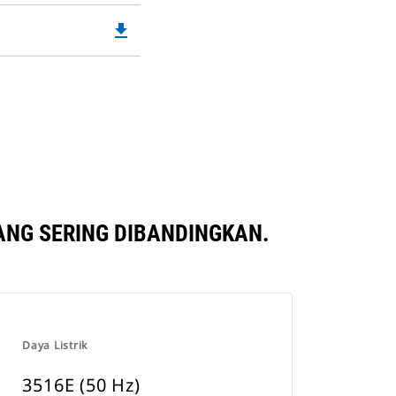
Opens
file_download
Downloadable
in
PDF
a
Opens
New
in
Tab
a
New
Tab
ANG SERING DIBANDINGKAN.
Daya Listrik
3516E (50 Hz)