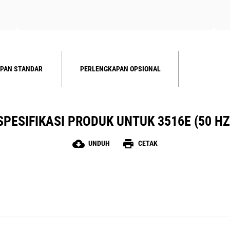
PAN STANDAR
PERLENGKAPAN OPSIONAL
SPESIFIKASI PRODUK UNTUK 3516E (50 HZ
cloud_download
print
UNDUH
CETAK