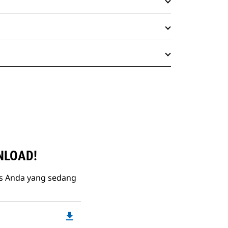
NLOAD!
is Anda yang sedang
file_download
Downloadable
PDF