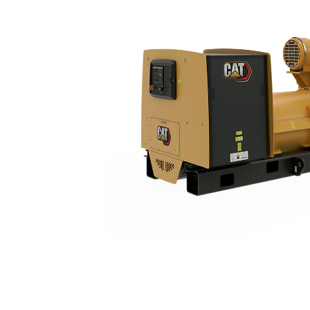
3516E (50 Hz)
Keu
Ubah Model