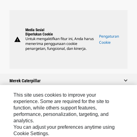
Media Sosial
Diperlukan Cookie
Pengaturan
warning
Untuk mengaktifkan fitur ini, Anda harus
Cookie
menerima penggunaan cookie
penargetan, fungsional, dan kinerja.
Merek Caterpillar
This site uses cookies to improve your
experience. Some are required for the site to
Caterpillar.com
function, while others support features,
performance, personalization, targeting, and
Hubungi Caterpillar
analytics.
Preferensi Pemasaran Saya
You can adjust your preferences anytime using
Cookie Settings.
Peta Situs