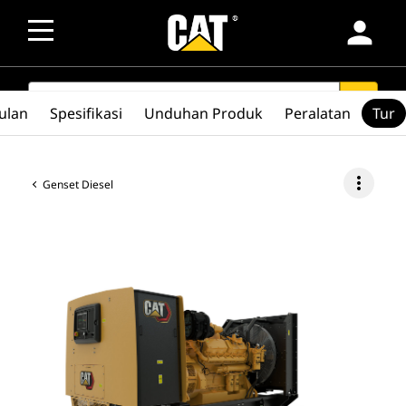
person
SEARCH
search
ulan
Spesifikasi
Unduhan Produk
Peralatan
Tur
more_vert
Genset Diesel