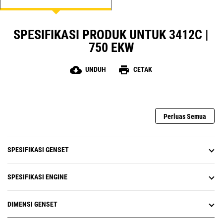
SPESIFIKASI PRODUK UNTUK 3412C |
750 EKW
cloud_download
print
UNDUH
CETAK
Perluas Semua
SPESIFIKASI GENSET
SPESIFIKASI ENGINE
DIMENSI GENSET