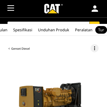
person
SEARCH
search
ulan
Spesifikasi
Unduhan Produk
Peralatan
Tur
more_vert
Genset Diesel