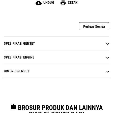
cloud_download
print
UNDUH
CETAK
Perluas Semua
SPESIFIKASI GENSET
SPESIFIKASI ENGINE
DIMENSI GENSET
assignment
BROSUR PRODUK DAN LAINNYA