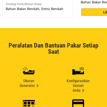
Bahan Bakar Re
Strategi Emisi/Bahan Bakar
Bahan Bakar Rendah, Emisi Rendah
Li
Peralatan Dan Bantuan Pakar Setiap
Saat
Ukuran
Konfigurasikan
Generator
Genset
Anda