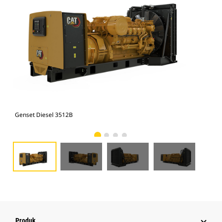
Genset Diesel 3512B
Gen
Produk