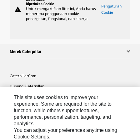
Diperlukan Cookie
Pengaturan
warning
Untuk mengaktifkan fitur ini, Anda harus
Cookie
menerima penggunaan cookie
penargetan, fungsional, dan kinerja.
Merek Caterpillar
Caterpillar.com
Hubungi Caterpillar
Preferensi Pemasaran Saya
This site uses cookies to improve your
experience. Some are required for the site to
Peta Situs
function, while others support features,
performance, personalization, targeting, and
Cookie Settings
analytics.
Hukum
You can adjust your preferences anytime using
Cookie Settings.
Privasi