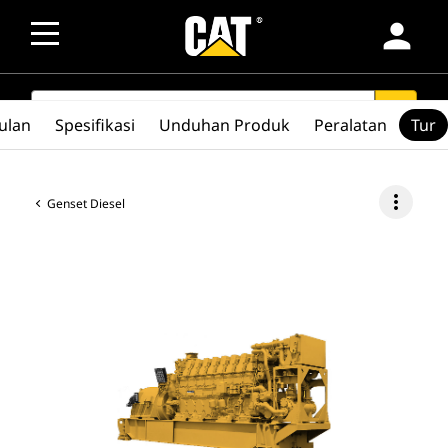
person
SEARCH
search
ulan
Spesifikasi
Unduhan Produk
Peralatan
Tur
more_vert
Genset Diesel