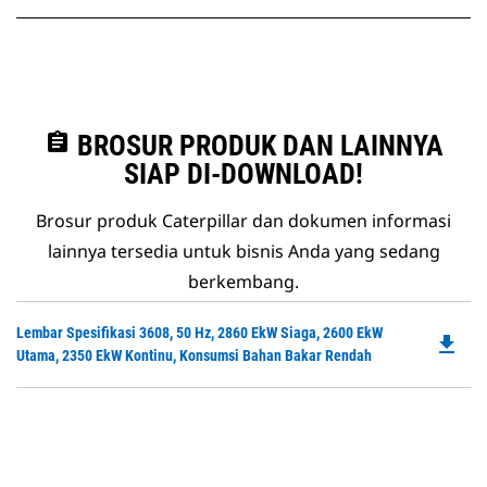
assignment
BROSUR PRODUK DAN LAINNYA
SIAP DI-DOWNLOAD!
Brosur produk Caterpillar dan dokumen informasi
lainnya tersedia untuk bisnis Anda yang sedang
berkembang.
Do
Lembar Spesifikasi 3608, 50 Hz, 2860 EkW Siaga, 2600 EkW
file_download
P
Utama, 2350 EkW Kontinu, Konsumsi Bahan Bakar Rendah
O
in
a
N
Ta