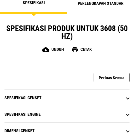
SPESIFIKASI
PERLENGKAPAN STANDAR
SPESIFIKASI PRODUK UNTUK 3608 (50
HZ)
cloud_download
print
UNDUH
CETAK
Perluas Semua
SPESIFIKASI GENSET
SPESIFIKASI ENGINE
DIMENSI GENSET