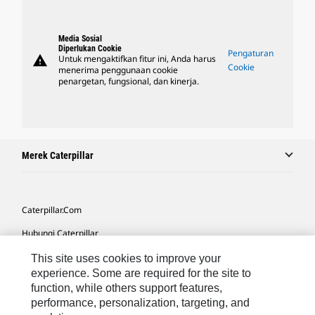
Media Sosial
Diperlukan Cookie
Pengaturan
warning
Untuk mengaktifkan fitur ini, Anda harus
Cookie
menerima penggunaan cookie
penargetan, fungsional, dan kinerja.
Merek Caterpillar
Caterpillar.com
Hubungi Caterpillar
Preferensi Pemasaran Saya
This site uses cookies to improve your
experience. Some are required for the site to
Peta Situs
function, while others support features,
performance, personalization, targeting, and
Cookie Settings