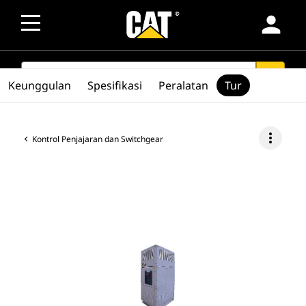
person
SEARCH
search
Keunggulan
Spesifikasi
Peralatan
Tur
more_vert
Kontrol Penjajaran dan Switchgear