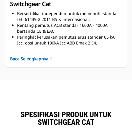
Switchgear Cat
Bersertifikat independen untuk memenuhi standar
IEC 61439-2:2011 BS & internasional.
Rentang pemutus ACB standar 1600A - 4000A
bertanda CE & EAC.
Peringkat kerusakan pemutus arus standar 65 kA
Icc, opsi untuk 100kA Icc ABB Emax 2 E4.
Rakitan bersertifikasi dengan peringkat untuk
kerusakan tinggi, teruji hingga 100 kA/1s ICW
Baca Selengkapnya
Kenaikan temperatur standar bersertifikasi dan
teruji.
Desain sesuai dengan Lampiran D IEC 61439-2:2011
Dimensi yang lebih kecil sesuai dengan desain
paket generator.
Manajemen jalur kabel yang inovatif.
Modularitas:
Dibuat dengan modul 150 mm dalam 3 sumbu.
Kerangka kerjanya menggunakan kisi 25 mm
SPESIFIKASI PRODUK UNTUK
sehingga sistem dapat dikonfigurasi secara penuh.
Mudah diperluas dan ditingkatkan.
SWITCHGEAR CAT
HDHC Tembaga:
Tembaga 10 mm dengan jarak 10 mm meningkatkan