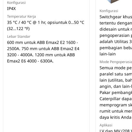
Konfigurasi
IP4X
Konfigurasi
Temperatur Kerja
Switchgear khus
35 °C / 40 °C @ 1 hr, opsiuntuk 0…50 °C
tertentu dengan
(32…122 °F)
didesain untuk
pengoperasian 
Lebar Standar
adalah Utilitas 
600 mm untuk ABB Emax2 E2 1600 -
pembagian beba
2500A. 750 mm untuk ABB Emax2 E4
lain-lain
3200 - 4000A. 1200 mm untuk ABB
Emax2 E6 4000 - 6300A.
Mode Pengoperasi
Semua mode pen
paralel satu sa
lain (utilitas, b
angin, dan lain-
Pakar pembangki
Caterpillar dap
memprogram sk
rumit untuk me
daya kritis Anda
Aplikasi
LV dan MV (208 V