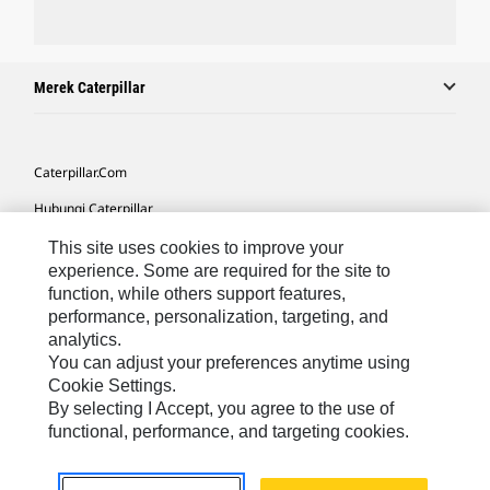
Merek Caterpillar
Caterpillar.com
Hubungi Caterpillar
Preferensi Pemasaran Saya
This site uses cookies to improve your
experience. Some are required for the site to
Peta Situs
function, while others support features,
performance, personalization, targeting, and
Cookie Settings
analytics.
Hukum
You can adjust your preferences anytime using
Cookie Settings.
Privasi
By selecting I Accept, you agree to the use of
functional, performance, and targeting cookies.
Asia Tenggara
© 2026 Caterpillar. Hak Dilindungi UU.