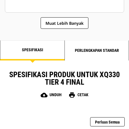
Muat Lebih Banyak
SPESIFIKASI
PERLENGKAPAN STANDAR
SPESIFIKASI PRODUK UNTUK XQ330
TIER 4 FINAL
cloud_download
print
UNDUH
CETAK
Perluas Semua