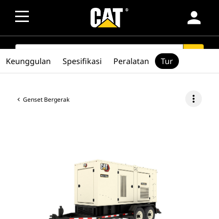
person
SEARCH
search
Keunggulan
Spesifikasi
Peralatan
Tur
more_vert
Genset Bergerak