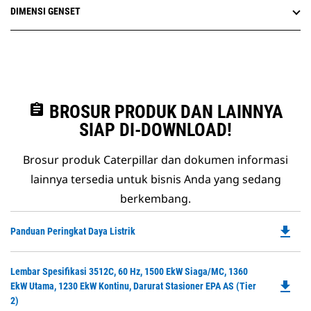
DIMENSI GENSET
assignment
BROSUR PRODUK DAN LAINNYA
SIAP DI-DOWNLOAD!
Brosur produk Caterpillar dan dokumen informasi
lainnya tersedia untuk bisnis Anda yang sedang
berkembang.
file_download
Do
Panduan Peringkat Daya Listrik
P
O
Do
Lembar Spesifikasi 3512C, 60 Hz, 1500 EkW Siaga/MC, 1360
in
file_download
P
EkW Utama, 1230 EkW Kontinu, Darurat Stasioner EPA AS (Tier
a
O
2)
N