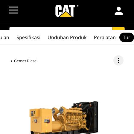
person
SEARCH
search
ulan
Spesifikasi
Unduhan Produk
Peralatan
Tur
more_vert
Genset Diesel