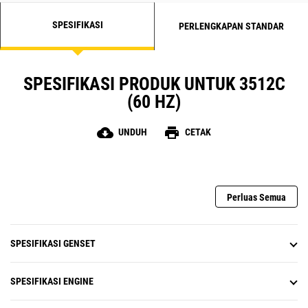
SPESIFIKASI
PERLENGKAPAN STANDAR
SPESIFIKASI PRODUK UNTUK 3512C
(60 HZ)
cloud_download
print
UNDUH
CETAK
Perluas Semua
SPESIFIKASI GENSET
SPESIFIKASI ENGINE