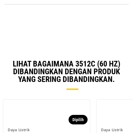
in
Ta
a
N
Ta
LIHAT BAGAIMANA 3512C (60 HZ)
DIBANDINGKAN DENGAN PRODUK
YANG SERING DIBANDINGKAN.
Dipilih
Daya Listrik
Daya Listrik