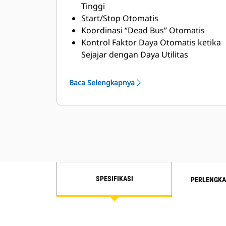
Tinggi
Start/Stop Otomatis
Koordinasi “Dead Bus” Otomatis
Kontrol Faktor Daya Otomatis ketika
Sejajar dengan Daya Utilitas
Fungsi Penyebaran
Beban/Penambahan Beban yang
Baca Selengkapnya
Dapat Diprogram
Komunikasi Engine dalam Jaringan
Perlindungan Generator & Utilitas
Penyetelan Engine
Pemilihan Mode
Kontrol Otomatis/Manual yang
Dapat Dipilih
Perlindungan Kata Sandi untuk
SPESIFIKASI
PERLENGKA
Pengaturan dan Penyetelan Protektif
Uji Beban/Tanpa Beban
Tampilan Layar Sentuh (HMI)
Alarm Sesuai NFPA 99/110