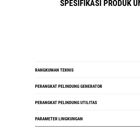
SPESIFIKASI PRODUK 
Isyarat dengan Klakson Suara
Layar mimik Kontrol Engine dengan
pengukur RPM, Tegangan Baterai
DC, Tekanan Oli, temperatur Cairan
Pendingin Engine, Jam Engine,
Jumlah starter
RANGKUMAN TEKNIS
PERANGKAT PELINDUNG GENERATOR
PERANGKAT PELINDUNG UTILITAS
PARAMETER LINGKUNGAN