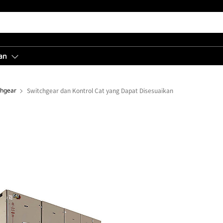
an
chgear
Switchgear dan Kontrol Cat yang Dapat Disesuaikan