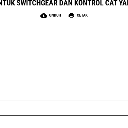
UNTUK SWITCHGEAR DAN KONTROL CAT YA
cloud_download
print
UNDUH
CETAK