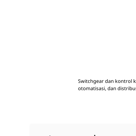
Switchgear Dan Kontrol Cat Yang Dapat Disesuaikan
Keu
Ubah Model
Switchgear dan kontrol 
otomatisasi, dan distribu